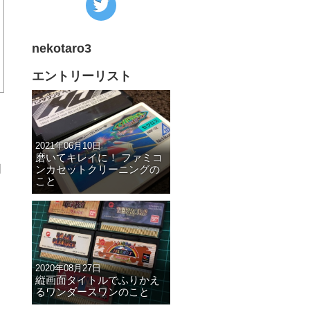
の
Twitter
nekotaro3
へ
の
エントリーリスト
リ
ン
ク
2021年06月10日
磨いてキレイに！ ファミコ
間
ンカセットクリーニングの
こと
2020年08月27日
縦画面タイトルでふりかえ
るワンダースワンのこと