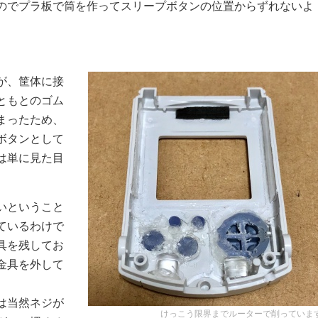
のでプラ板で筒を作ってスリープボタンの位置からずれないよ
が、筐体に接
ともとのゴム
まったため、
ボタンとして
は単に見た目
いということ
ているわけで
具を残してお
金具を外して
は当然ネジが
けっこう限界までルーターで削っていま