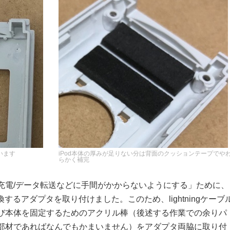
います
iPod本体の厚みが足りない分は背面のクッションテープでや
らかく補完
充電/データ転送などに手間がかからないようにする」ために、
に変換するアダプタを取り付けました。このため、lightningケーブ
び本体を固定するためのアクリル棒（後述する作業での余りパ
部材であればなんでもかまいません）をアダプタ両脇に取り付