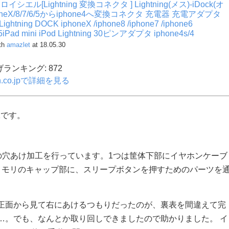
l ロイシエル[Lightning 変換コネクタ ] Lightning(メス)-iDock(オ
oneX/8/7/6/5からiphone4へ変換コネクタ 充電器 充電アダプタ
Lightning DOCK iphoneX /iphone8 /iphone7 /iphone6
e5iPad mini iPod Lightning 30ピンアダプタ iphone4s/4
ith
amazlet
at 18.05.30
ランキング: 872
n.co.jpで詳細を見る
Kです。
点の穴あけ加工を行っています。1つは筐体下部にイヤホンケーブ
メモリのキャップ部に、スリープボタンを押すためのパーツを
正面から見て右にあけるつもりだったのが、裏表を間違えて完
…。でも、なんとか取り回しできましたので助かりました。 イ