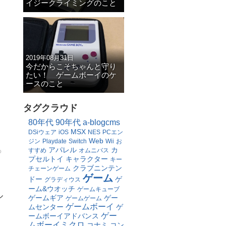
イジークライミングのこと
2019年08月31日
今だからこそちゃんと守り
たい！ ゲームボーイのケ
ースのこと
タグクラウド
80年代
90年代
a-blogcms
MSX
DSiウェア
iOS
NES
PCエン
Web
ジン
Playdate
Switch
Wii
お
アパレル
カ
すすめ
オムニバス
わ
プセルトイ
キャラクター
キー
クラブニンテン
チェーンゲーム
ゲーム
ドー
ゲ
グラディウス
ーム&ウオッチ
ゲームキューブ
ル
ゲームギア
ゲー
ゲームゲーム
ゲームボーイ
ムセンター
ゲ
ゲー
ームボーイアドバンス
ムボーイミクロ
コナミ
コン