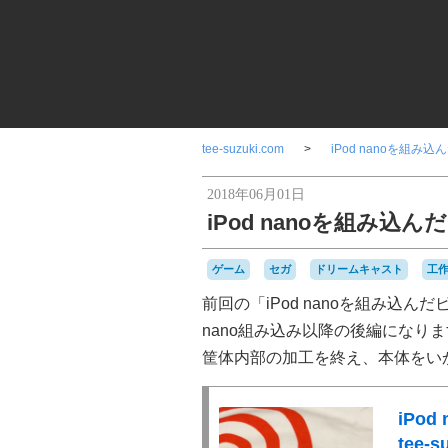
tee-suzuki.com
iPod nanoを組
2018年06月01日
iPod nanoを組み
ゲーム
セガ
ドリームキャスト
工
前回の「iPod nanoを組み込
nano組み込み以降の後編になり
筐体内部の加工を終え、本体をい
iPo
tee-s