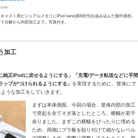
i.com
キャスト用ビジュアルメモリにiPod nano(第6世代)を組み込んだ製作過程。
して分解から内部加工まで。写真付き。
伴う加工
に純正iPodに戻せるようにする」「充電/データ転送などに手
ラップがつけられるようにする」
を実現するために、筐体にで
使えるような加工をしていきます。
まずは本体側面。今回の場合、筐体内部の加工
で突起を全てそぎ落としたところ、横幅が若干
余りました。まずこの横幅をぴったりに埋める
ため、両側にプラ板を貼り付けて細かなレベル