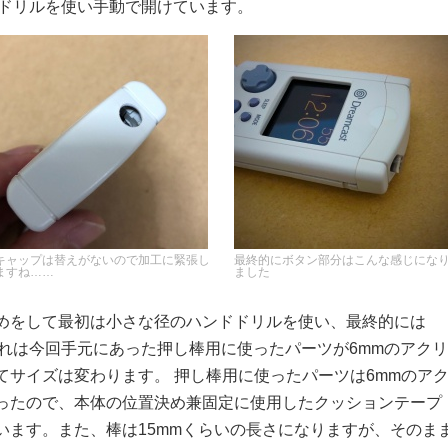
ドドリルを使い手動で開けています。
キャップは替えがないので加工に緊張し
最終的にボタン部分はこんな感じにな
ますね……
ました
めをして最初は小さな径のハンドドリルを使い、最終的には
これは今回手元にあった押し棒用に使ったパーツが6mmのアクリ
てサイズは変わります。 押し棒用に使ったパーツは6mmのア
ったので、本体の位置決め兼固定に使用したクッションテープ
います。また、棒は15mmくらいの長さになりますが、そのま