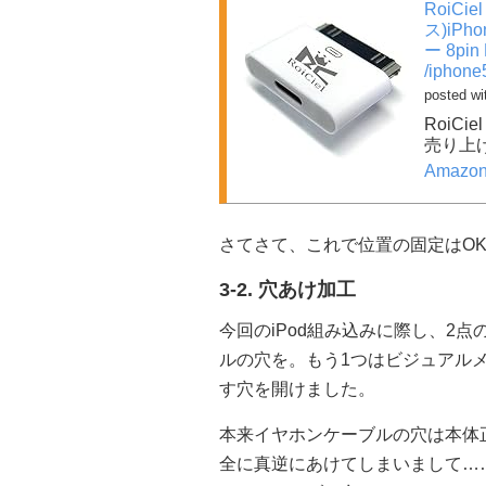
RoiCie
ス)iPh
ー 8pin 
/iphon
posted w
RoiCiel
売り上げ
Amazo
さてさて、これで位置の固定はO
3-2. 穴あけ加工
今回のiPod組み込みに際し、2
ルの穴を。もう1つはビジュアル
す穴を開けました。
本来イヤホンケーブルの穴は本体
全に真逆にあけてしまいまして…