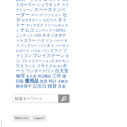
トローラー
シュウオッチ
スプ
スペースインベ
ラトゥーン
ーダー
セ
スーパーファミコン
ア
ガ
タイ
セガサターン
ゼビウス
トー
ディグダグ
ドリームキャス
ナムコ
ト
ニンテンドー3DSLL
ネオジオポケ
ニンテンドーDS
ットカラー
ハドソン
ハードオ
バンダイ
フ
バッテリー
バーチャ
パックマン
フ
ルボーイ
パズル
プレイステーショ
ァミコン
ン
プレイステーション2
ポケモン
レポ
マスコット
リサイクル
ート
任天堂
ワンダースワン
修理
工作
復
名古屋
周辺機器
愛用品
刻版
改造
時計
未解決
記念日
雑貨
横井軍平
音楽
RSS 2.0
Login