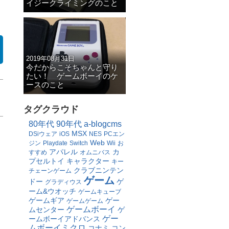
イジークライミングのこと
2019年08月31日
今だからこそちゃんと守り
たい！ ゲームボーイのケ
ースのこと
タグクラウド
80年代
90年代
a-blogcms
MSX
DSiウェア
iOS
NES
PCエン
Web
ジン
Playdate
Switch
Wii
お
アパレル
カ
すすめ
オムニバス
プセルトイ
キャラクター
キー
クラブニンテン
チェーンゲーム
ゲーム
ドー
ゲ
グラディウス
ーム&ウオッチ
ゲームキューブ
ゲームギア
ゲー
ゲームゲーム
ゲームボーイ
ムセンター
ゲ
ゲー
ームボーイアドバンス
ムボーイミクロ
コナミ
コン