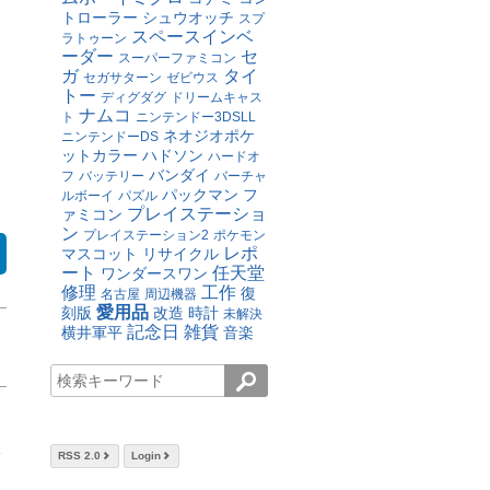
トローラー
シュウオッチ
スプ
スペースインベ
ラトゥーン
ーダー
セ
スーパーファミコン
ガ
タイ
セガサターン
ゼビウス
トー
ディグダグ
ドリームキャス
ナムコ
ト
ニンテンドー3DSLL
ネオジオポケ
ニンテンドーDS
ットカラー
ハドソン
ハードオ
バンダイ
フ
バッテリー
バーチャ
パックマン
フ
ルボーイ
パズル
プレイステーショ
ァミコン
ン
プレイステーション2
ポケモン
レポ
マスコット
リサイクル
ート
任天堂
ワンダースワン
修理
工作
復
名古屋
周辺機器
愛用品
刻版
改造
時計
未解決
記念日
雑貨
横井軍平
音楽
RSS 2.0
Login