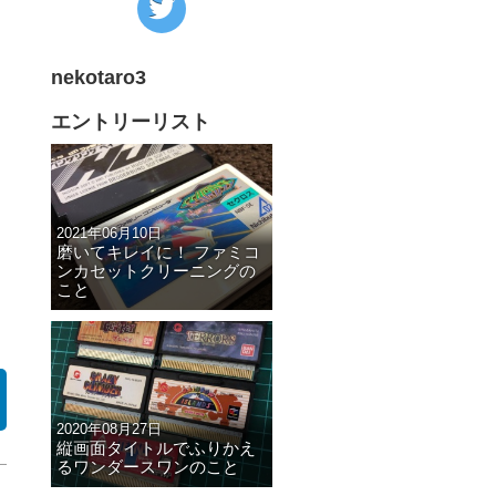
の
Twitter
nekotaro3
へ
の
エントリーリスト
リ
ン
ク
2021年06月10日
磨いてキレイに！ ファミコ
ンカセットクリーニングの
こと
2020年08月27日
縦画面タイトルでふりかえ
るワンダースワンのこと