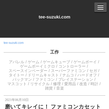
tee-suzuki.com
tee-suzuki.com
工作
アパレル
ゲーム
ゲームキューブ
ゲームボーイ
ゲームボーイミクロ
コントローラー
スペースインベーダー
スーパーファミコン
セガ
タイトー
ドリームキャスト
ナムコ
ハードオフ
パックマン
ファミコン
プレイステーション
マスコット
リサイクル
修理
愛用品
改造
時計
雑貨
音楽
2021年06月10日
磨いてキレイに！ ファミコンカセット