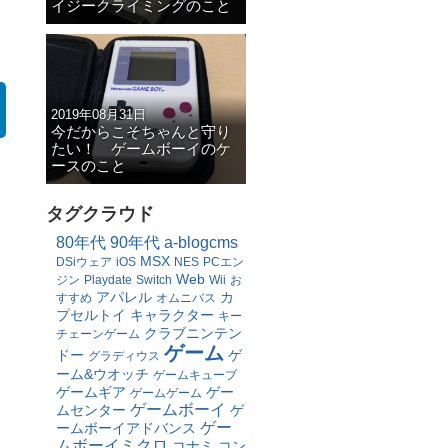
イジークライミングのこと
2019年08月31日
今だからこそちゃんと守り
たい！ ゲームボーイのケ
ースのこと
タグクラウド
80年代
90年代
a-blogcms
MSX
DSiウェア
iOS
NES
PCエン
Web
ジン
Playdate
Switch
Wii
お
アパレル
カ
すすめ
オムニバス
プセルトイ
キャラクター
キー
クラブニンテン
チェーンゲーム
ゲーム
ドー
ゲ
グラディウス
ーム&ウオッチ
ゲームキューブ
ゲームギア
ゲー
ゲームゲーム
ゲームボーイ
ムセンター
ゲ
ゲー
ームボーイアドバンス
ムボーイミクロ
コナミ
コン