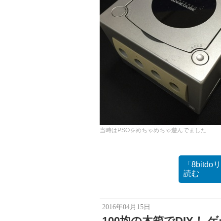
当時はPSOをめちゃめちゃ遊んでました
「8bit
読む
2016年04月15日
100均の木箱でDIY！