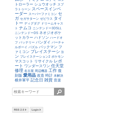
トローラー
シュウオッチ
スプ
スペースインベ
ラトゥーン
ーダー
セ
スーパーファミコン
ガ
タイ
セガサターン
ゼビウス
トー
ディグダグ
ドリームキャス
ナムコ
ト
ニンテンドー3DSLL
ネオジオポケ
ニンテンドーDS
ットカラー
ハドソン
ハードオ
バンダイ
フ
バッテリー
バーチャ
パックマン
フ
ルボーイ
パズル
プレイステーショ
ァミコン
ン
プレイステーション2
ポケモン
レポ
マスコット
リサイクル
ート
任天堂
ワンダースワン
修理
工作
復
名古屋
周辺機器
愛用品
刻版
改造
時計
未解決
記念日
雑貨
横井軍平
音楽
RSS 2.0
Login