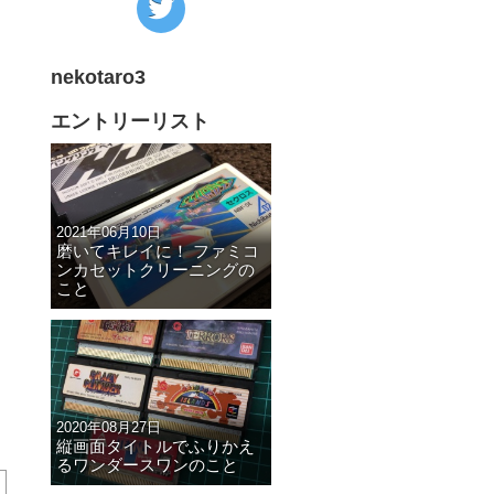
の
Twitter
nekotaro3
へ
の
エントリーリスト
リ
ン
ク
2021年06月10日
磨いてキレイに！ ファミコ
ンカセットクリーニングの
こと
2020年08月27日
縦画面タイトルでふりかえ
るワンダースワンのこと