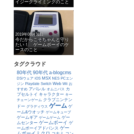
イジークライミングのこと
2019年08月31日
今だからこそちゃんと守り
たい！ ゲームボーイのケ
ースのこと
タグクラウド
80年代
90年代
a-blogcms
MSX
DSiウェア
iOS
NES
PCエン
Web
ジン
Playdate
Switch
Wii
お
アパレル
カ
すすめ
オムニバス
プセルトイ
キャラクター
キー
クラブニンテン
チェーンゲーム
ゲーム
ドー
ゲ
グラディウス
ーム&ウオッチ
ゲームキューブ
ゲームギア
ゲー
ゲームゲーム
ゲームボーイ
ムセンター
ゲ
ゲー
ームボーイアドバンス
ムボーイミクロ
コナミ
コン