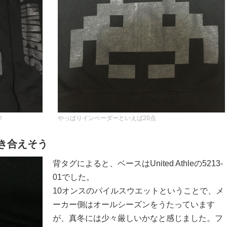
！
やっぱりインベーダーといえば20点
き合えそう
背タグによると、ベースはUnited Athleの5213-
01でした。
10オンスのパイルスウエットということで、メ
ーカー側はオールシーズンをうたっています
が、真冬には少々厳しいかなと感じました。フ