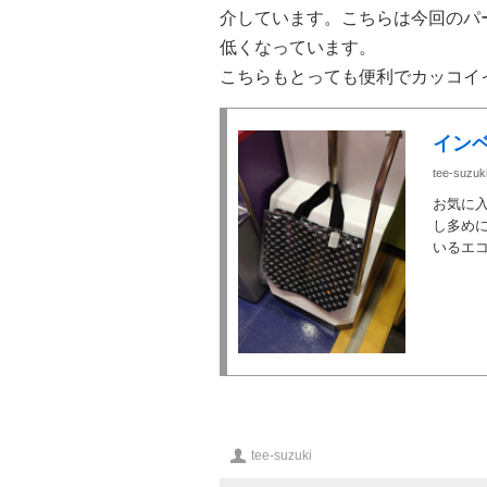
介しています。こちらは今回のパ
低くなっています。
こちらもとっても便利でカッコイ
インベ
tee-suzuk
お気に
し多め
いるエコ
投
tee-suzuki
稿