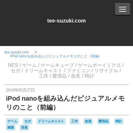
tee-suzuki.com
tee-suzuki.com
iPod nanoを組み込んだビジュアルメモリのこと（前編）
NES
ゲーム
ゲームキューブ
ゲームボーイミクロ
セガ
ドリームキャスト
ファミコン
リサイクル
工作
愛用品
改造
時計
2018年05月27日
iPod nanoを組み込んだビジュアルメモ
リのこと（前編）
ゲーム
セガ
ドリームキャスト
工作
改造
愛用品
時計
雑貨
音楽