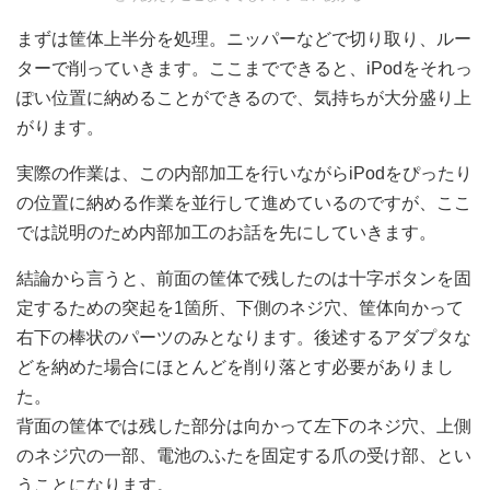
まずは筐体上半分を処理。ニッパーなどで切り取り、ルー
ターで削っていきます。ここまでできると、iPodをそれっ
ぽい位置に納めることができるので、気持ちが大分盛り上
がります。
実際の作業は、この内部加工を行いながらiPodをぴったり
の位置に納める作業を並行して進めているのですが、ここ
では説明のため内部加工のお話を先にしていきます。
結論から言うと、前面の筐体で残したのは十字ボタンを固
定するための突起を1箇所、下側のネジ穴、筐体向かって
右下の棒状のパーツのみとなります。後述するアダプタな
どを納めた場合にほとんどを削り落とす必要がありまし
た。
背面の筐体では残した部分は向かって左下のネジ穴、上側
のネジ穴の一部、電池のふたを固定する爪の受け部、とい
うことになります。