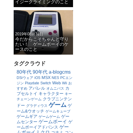
イジークライミングのこと
2019年08月31日
今だからこそちゃんと守り
たい！ ゲームボーイのケ
ースのこと
タグクラウド
80年代
90年代
a-blogcms
MSX
DSiウェア
iOS
NES
PCエン
Web
ジン
Playdate
Switch
Wii
お
アパレル
カ
すすめ
オムニバス
プセルトイ
キャラクター
キー
クラブニンテン
チェーンゲーム
ゲーム
ドー
ゲ
グラディウス
ーム&ウオッチ
ゲームキューブ
ゲームギア
ゲー
ゲームゲーム
ゲームボーイ
ムセンター
ゲ
ゲー
ームボーイアドバンス
ムボーイミクロ
コナミ
コン