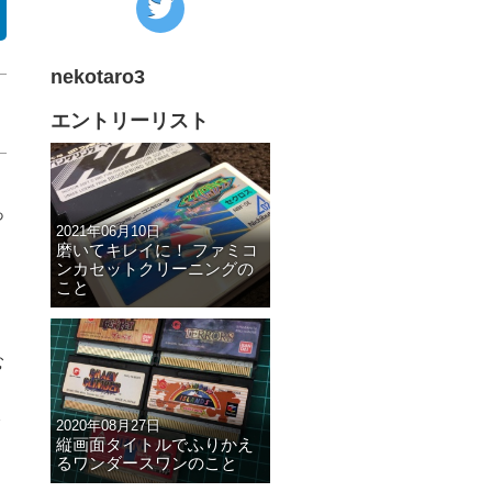
の
Twitter
nekotaro3
へ
の
エントリーリスト
リ
ン
ク
っ
2021年06月10日
磨いてキレイに！ ファミコ
ンカセットクリーニングの
こと
む
2020年08月27日
縦画面タイトルでふりかえ
るワンダースワンのこと