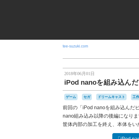
tee-suzuki.com
2018年06月01日
iPod nanoを組み
ゲーム
セガ
ドリームキャスト
工
前回の「iPod nanoを組み込
nano組み込み以降の後編になり
筐体内部の加工を終え、本体をい
「iPod