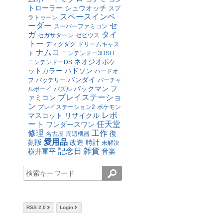
トローラー
シュウオッチ
スプ
スペースインベ
ラトゥーン
ーダー
セ
スーパーファミコン
ガ
タイ
セガサターン
ゼビウス
トー
ディグダグ
ドリームキャス
ナムコ
ト
ニンテンドー3DSLL
ネオジオポケ
ニンテンドーDS
ットカラー
ハドソン
ハードオ
バンダイ
フ
バッテリー
バーチャ
パックマン
フ
ルボーイ
パズル
プレイステーショ
ァミコン
ン
プレイステーション2
ポケモン
レポ
マスコット
リサイクル
ート
任天堂
ワンダースワン
修理
工作
復
名古屋
周辺機器
愛用品
刻版
改造
時計
未解決
記念日
雑貨
横井軍平
音楽
RSS 2.0
Login