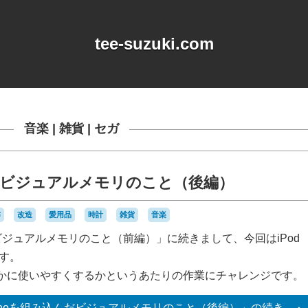
tee-suzuki.com
音楽
|
雑貨
|
セガ
込んだビジュアルメモリのこと（後編）
作
改造
愛用品
時計
雑貨
音楽
んだビジュアルメモリのこと（前編）」に続きまして、今回はiPod
ます。
かに使いやすくするかというあたりの作業にチャレンジです。
 nanoを組み込んだビジュアルメモリのこと（後編）」の
続き