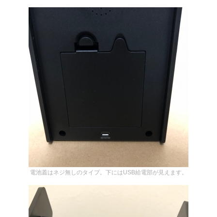
電池蓋はネジ無しのタイプ。下にはUSB給電部が見えます。