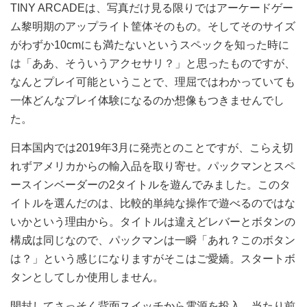
TINY ARCADEは、写真だけ見る限りではアーケードゲー
ム黎明期のアップライト筐体そのもの。そしてそのサイズ
がわずか10cmにも満たないというスペックを知った時に
は「ああ、そういうアクセサリ？」と思ったものですが、
なんとプレイ可能ということで、理屈ではわかっていても
一体どんなプレイ体験になるのか想像もつきませんでし
た。
日本国内では2019年3月に発売とのことですが、こらえ切
れずアメリカからの輸入品を取り寄せ。パックマンとスペ
ースインベーダーの2タイトルを遊んでみました。このタ
イトルを選んだのは、比較的単純な操作で遊べるのではな
いかという理由から。タイトルは違えどレバーとボタンの
構成は同じなので、パックマンは一瞬「あれ？このボタン
は？」という感じになりますがそこはご愛嬌。スタートボ
タンとしてしか使用しません。
開封してさっそく背面スイッチから電源を投入。当たり前