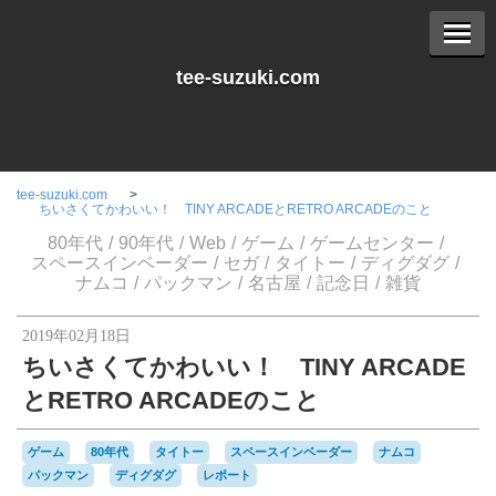
tee-suzuki.com
tee-suzuki.com
ちいさくてかわいい！ TINY ARCADEとRETRO ARCADEのこと
80年代
90年代
Web
ゲーム
ゲームセンター
スペースインベーダー
セガ
タイトー
ディグダグ
ナムコ
パックマン
名古屋
記念日
雑貨
2019年02月18日
ちいさくてかわいい！ TINY ARCADE
とRETRO ARCADEのこと
ゲーム
80年代
タイトー
スペースインベーダー
ナムコ
パックマン
ディグダグ
レポート