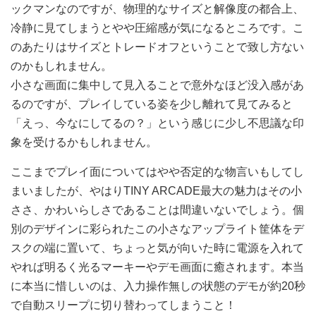
ックマンなのですが、物理的なサイズと解像度の都合上、
冷静に見てしまうとやや圧縮感が気になるところです。こ
のあたりはサイズとトレードオフということで致し方ない
のかもしれません。
小さな画面に集中して見入ることで意外なほど没入感があ
るのですが、プレイしている姿を少し離れて見てみると
「えっ、今なにしてるの？」という感じに少し不思議な印
象を受けるかもしれません。
ここまでプレイ面についてはやや否定的な物言いもしてし
まいましたが、やはりTINY ARCADE最大の魅力はその小
ささ、かわいらしさであることは間違いないでしょう。個
別のデザインに彩られたこの小さなアップライト筐体をデ
スクの端に置いて、ちょっと気が向いた時に電源を入れて
やれば明るく光るマーキーやデモ画面に癒されます。本当
に本当に惜しいのは、入力操作無しの状態のデモが約20秒
で自動スリープに切り替わってしまうこと！