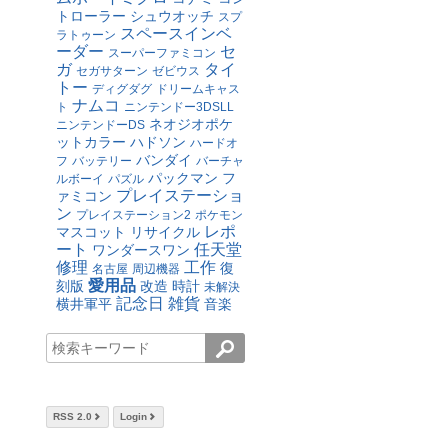
トローラー
シュウオッチ
スプ
スペースインベ
ラトゥーン
ーダー
セ
スーパーファミコン
ガ
タイ
セガサターン
ゼビウス
トー
ディグダグ
ドリームキャス
ナムコ
ト
ニンテンドー3DSLL
ネオジオポケ
ニンテンドーDS
ットカラー
ハドソン
ハードオ
バンダイ
フ
バッテリー
バーチャ
パックマン
フ
ルボーイ
パズル
プレイステーショ
ァミコン
ン
プレイステーション2
ポケモン
レポ
マスコット
リサイクル
ート
任天堂
ワンダースワン
修理
工作
復
名古屋
周辺機器
愛用品
刻版
改造
時計
未解決
記念日
雑貨
横井軍平
音楽
RSS 2.0
Login