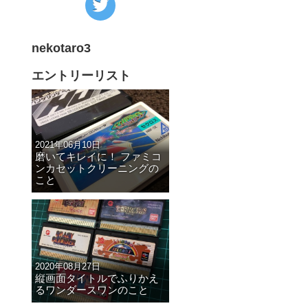
の
Twitter
nekotaro3
へ
の
エントリーリスト
リ
ン
ク
2021年06月10日
磨いてキレイに！ ファミコ
ンカセットクリーニングの
こと
2020年08月27日
よ
縦画面タイトルでふりかえ
るワンダースワンのこと