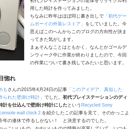
初代プレイステーションの筐体をリサイクル利
用した時計を作ってみました。
ちなみに昨年はほぼ同じ書き出しで
「初代ゲー
ムボーイの外装レストア」
をしていました。今
思えばこのへんからこのブログの方向性が決ま
ってきた気がします。
まぁそんなことはともかく、なんとかゴールデ
ンウィーク中に作業が終わりましたので、今回
の作業について書き残してみたいと思います。
目惚れ
めも
さんの2015年4月24日の記事
「このアイデア、真似した
作られた壁掛け時計」
でした。
初代プレイステーションのディ
時計を仕込んで壁掛け時計にした
という
Recycled Sony
console wall clock 2.
を紹介したこの記事を見て、そのかっこ
今年の連休で作るしかない！ と決意するのでした。
かっこいいもの、かわいいものの情報が充実していて、いつも