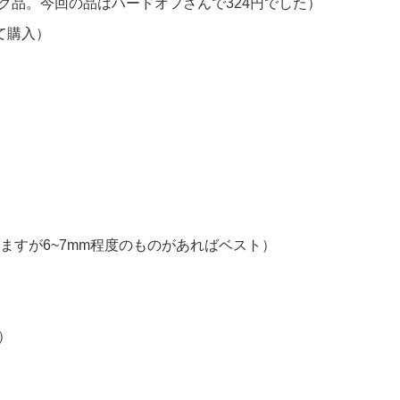
ク品。今回の品はハードオフさんで324円でした）
て購入）
ますが6~7mm程度のものがあればベスト）
）