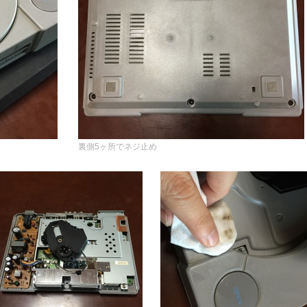
裏側5ヶ所でネジ止め