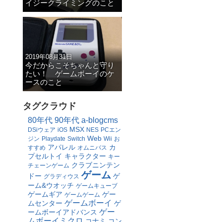
イジークライミングのこと
2019年08月31日
今だからこそちゃんと守り
たい！ ゲームボーイのケ
ースのこと
タグクラウド
80年代
90年代
a-blogcms
MSX
DSiウェア
iOS
NES
PCエン
Web
ジン
Playdate
Switch
Wii
お
アパレル
カ
すすめ
オムニバス
プセルトイ
キャラクター
キー
クラブニンテン
チェーンゲーム
ゲーム
ドー
ゲ
グラディウス
ーム&ウオッチ
ゲームキューブ
ゲームギア
ゲー
ゲームゲーム
ゲームボーイ
ムセンター
ゲ
ゲー
ームボーイアドバンス
ムボーイミクロ
コナミ
コン