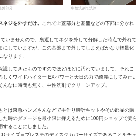
基盤部分
中性洗剤で洗浄
スネジを外すだけ。
これで上蓋部分と基盤などの下部に分かれ
れていませんので、裏返してネジを外して分解した時点で外れ
まにしていますが、この基盤まで外してしまえばかなり軽量化
になります。
保護してきたものですのでほどほどに汚れていまして、それこ
ろしくワイドハイター EXパワーと天日の力で綺麗にしてみた
そんなに時間も無く、中性洗剤でクリーンアップ。
もとは東急ハンズさんなどで手作り時計キットやその部品の購
した時のダメージを最小限に抑えるために100円ショップで売
用することにしました。
CDサイズ＝プレステのディスクカバーサイズであることをチ