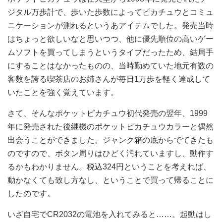
ジタル万歩計で、歩いた歩数によってピカチュウとコミュ
ニケーションが測れるというあアイテムでした。発売当時
はちょっと欲しいなと思いつつ、他に優先順位の高いゲー
ムソフトを買ってしまうというタイプだったため、結局手
にすることはなかったものの、当時勤めていた地元有数の
客数を誇る喫茶店のお姉さんが毎日1万歩を軽く達成して
いたことを強く覚えています。
さて、そんなポケットピカチュウ初代発売の翌年、1999
年に発売された後継機のポケットピカチュウカラーと偶然
出会うことができました。ジャンク箱の底からでてきたも
のですので、ボタン周りはひどく汚れていますし、動作す
るかもわかりません。税込324円ということを考えれば、
動かなくても致し方なし、ということで買って帰ることに
したのです。
いざ自宅でCR2032の電池を入れてみると……。起動はし