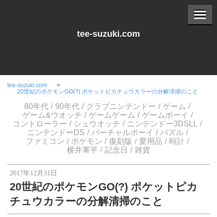
tee-suzuki.com
tee-suzuki.com
20世紀のポケモンGO(?) ポケットピカチュウカラーの分解清掃のこと
80年代
90年代
クラブニンテンドー
ゲーム
ゲーム&ウオッチ
ゲームゲーム
ゲームボーイ
コントローラー
シュウオッチ
ニンテンドー3DSLL
ニンテンドーDS
バーチャルボーイ
パズル
ファミコン
ポケモン
復刻版
愛用品
時計
横井軍平
記念日
雑貨
2017年12月31日
20世紀のポケモンGO(?) ポケットピカ
チュウカラーの分解清掃のこと