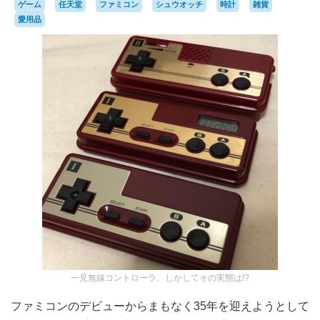
ゲーム
任天堂
ファミコン
シュウオッチ
時計
雑貨
愛用品
一見無線コントローラ、しかしてその実態は!?
ファミコンのデビューからまもなく35年を迎えようとして