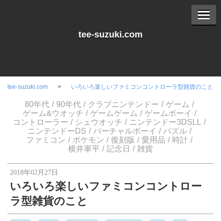
tee-suzuki.com
tee-suzuki.com
いろいろ楽しいファミコンコントローラ型雑貨のこと
80年代
90年代
クラブニンテンドー
ゲーム
ゲーム&ウオッチ
ゲームゲーム
ゲームボーイ
コントローラー
シュウオッチ
ニンテンドー3DSLL
ニンテンドーDS
バーチャルボーイ
パズル
ファミコン
ポケモン
復刻版
愛用品
時計
横井軍平
記念日
雑貨
2018年02月27日
いろいろ楽しいファミコンコントロー
ラ型雑貨のこと