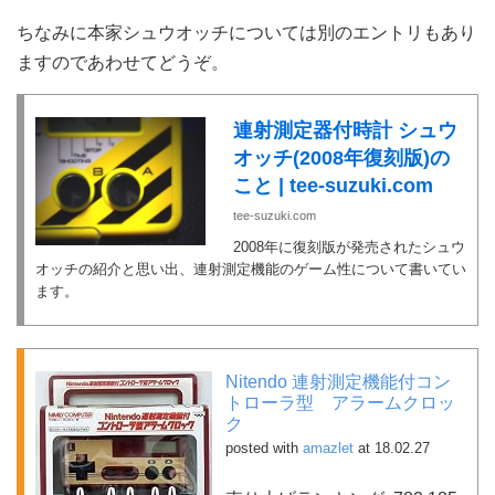
ちなみに本家シュウオッチについては別のエントリもあり
ますのであわせてどうぞ。
連射測定器付時計 シュウ
オッチ(2008年復刻版)の
こと | tee-suzuki.com
tee-suzuki.com
2008年に復刻版が発売されたシュウ
オッチの紹介と思い出、連射測定機能のゲーム性について書いてい
ます。
Nitendo 連射測定機能付コン
トローラ型 アラームクロッ
ク
posted with
amazlet
at 18.02.27