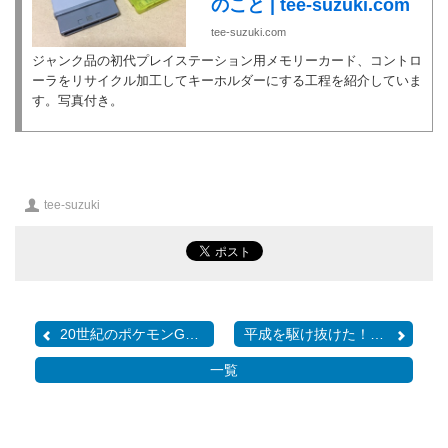
のこと | tee-suzuki.com
tee-suzuki.com
ジャンク品の初代プレイステーション用メモリーカード、コントロ
ーラをリサイクル加工してキーホルダーにする工程を紹介していま
す。写真付き。
投
tee-suzuki
稿
者
20世紀のポケモンGO(?) ポ...
平成を駆け抜けた！ ゲー...
一覧