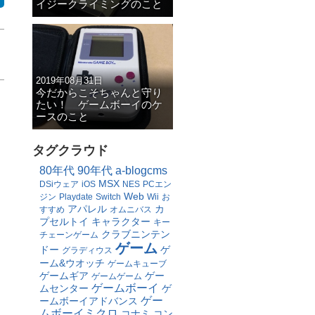
イジークライミングのこと
2019年08月31日
今だからこそちゃんと守り
たい！ ゲームボーイのケ
ースのこと
タグクラウド
80年代
90年代
a-blogcms
MSX
DSiウェア
iOS
NES
PCエン
Web
ジン
Playdate
Switch
Wii
お
アパレル
カ
すすめ
オムニバス
プセルトイ
キャラクター
キー
クラブニンテン
チェーンゲーム
ゲーム
ドー
ゲ
グラディウス
ーム&ウオッチ
ゲームキューブ
ゲームギア
ゲー
ゲームゲーム
ゲームボーイ
ムセンター
ゲ
ゲー
ームボーイアドバンス
ムボーイミクロ
コナミ
コン