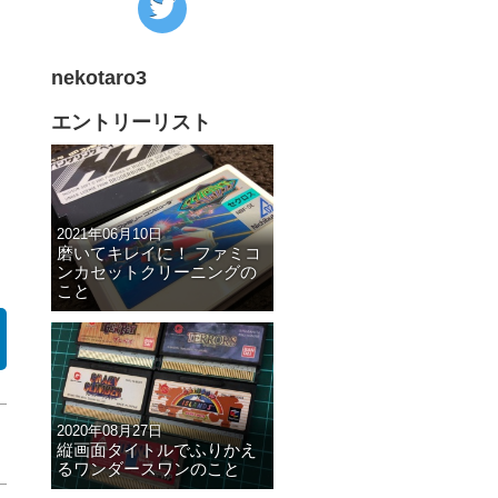
の
Twitter
nekotaro3
へ
の
エントリーリスト
リ
ン
ク
2021年06月10日
磨いてキレイに！ ファミコ
ンカセットクリーニングの
こと
2020年08月27日
縦画面タイトルでふりかえ
るワンダースワンのこと