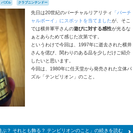
パズル
クラブニンテンドー
先日は20世紀のバーチャルリアリティ
「バーチ
ャルボーイ」にスポットを当てました
が、そこ
では横井軍平さんの
遊びに対する感性
が光るな
ぁとあらためて感じた次第です。
というわけで今回は、1997年に逝去された横井
さんを偲び、関わりのある品を少しだけご紹介
したいと思います。
今回は、1980年に任天堂から発売された立体パ
ズル「テンビリオン」のこと。
遊ぶ？ それとも飾る？ テンビリオンのこと」の
続きを読む