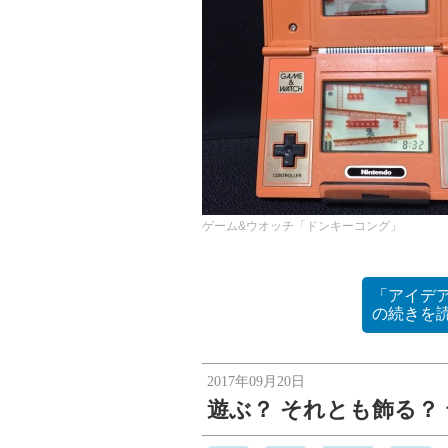
ゲーム&ウオッチ「ドンキーコング」
「アイデ
の
続きを
2017年09月20日
遊ぶ？ それとも飾る？