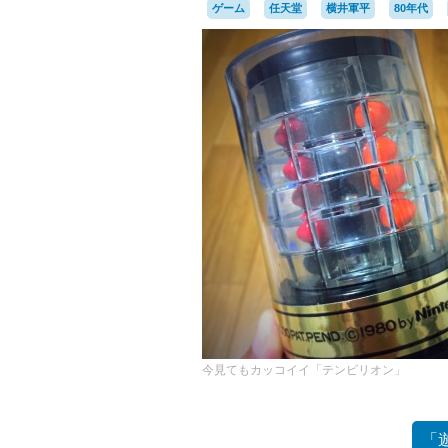
ゲーム
任天堂
横井軍平
80年代
今見てもカッコイイ「テンビリオン」
「