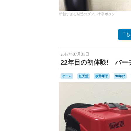
斬新すぎる魅惑のダブル十字ボタン
「も
2017年07月31日
22年目の初体験! バ
ゲーム
任天堂
横井軍平
90年代