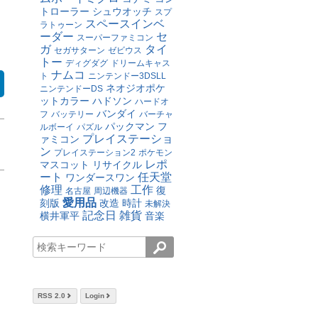
トローラー
シュウオッチ
スプ
スペースインベ
ラトゥーン
ーダー
セ
スーパーファミコン
ガ
タイ
セガサターン
ゼビウス
トー
ディグダグ
ドリームキャス
ナムコ
ト
ニンテンドー3DSLL
ネオジオポケ
ニンテンドーDS
ットカラー
ハドソン
ハードオ
バンダイ
フ
バッテリー
バーチャ
パックマン
フ
ルボーイ
パズル
プレイステーショ
ァミコン
ン
プレイステーション2
ポケモン
レポ
マスコット
リサイクル
ート
任天堂
ワンダースワン
修理
工作
復
名古屋
周辺機器
愛用品
刻版
改造
時計
未解決
記念日
雑貨
横井軍平
音楽
RSS 2.0
Login