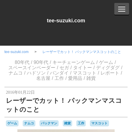
tee-suzuki.com
tee-suzuki.com
レーザーでカット！ パックマンマスコットのこと
80年代
90年代
キーチェーンゲーム
ゲーム
スペースインベーダー
セガ
タイトー
ディグダグ
ナムコ
ハドソン
バンダイ
マスコット
レポート
名古屋
工作
愛用品
雑貨
2016年01月22日
レーザーでカット！ パックマンマスコ
ットのこと
ゲーム
ナムコ
パックマン
雑貨
工作
マスコット