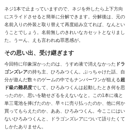
ネジ1本で止まっていますので、ネジを外したら上下方向
にスライドさせると簡単に分解できます。分解後は、元の
名前入りの外装と取り替えて再度組み立てれば、なんとい
うことでしょう。名前無しのきれいなカセットとなりまし
た。うーん、えも言われぬ罪悪感が。
その思い出、受け継ぎます
今回特に印象深かったのは、うすめ液で消えなかった
ドラ
ゴンズレア
の持ち主、ひろみつくん。ぶっちゃけた話、自
分が遊んだ数々のゲームの中でもナンバーワンが狙える
超
ド級の難易度
でして、ひろみつくんは起動したとき何を思
ったのか、思いを馳せざるをえないなと。この1本に魂と
単三電池を捧げたのか、早々に売り払ったのか、他に何か
買ってもらえたのか、ああ、ひろみつくん。今ここにはい
ないひろみつくんと、ドラゴンズレアについて語りたくて
しかたありません。