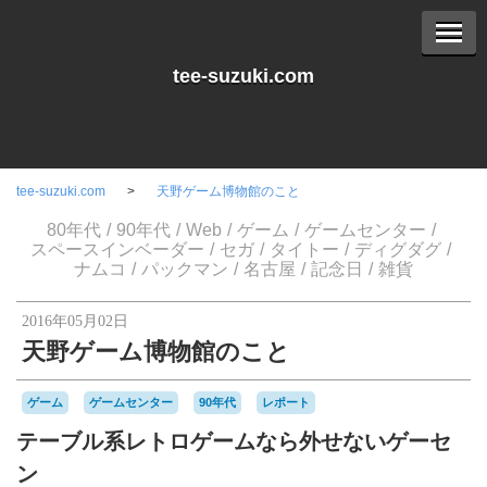
tee-suzuki.com
tee-suzuki.com
天野ゲーム博物館のこと
80年代
90年代
Web
ゲーム
ゲームセンター
スペースインベーダー
セガ
タイトー
ディグダグ
ナムコ
パックマン
名古屋
記念日
雑貨
2016年05月02日
天野ゲーム博物館のこと
ゲーム
ゲームセンター
90年代
レポート
テーブル系レトロゲームなら外せないゲーセ
ン