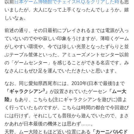
以前
日本ゲーム博物館でチェイスH.Q.をクリアした時
も思
いましたが、大人になって上手くなったんでしょうか。嬉
しいなぁ。
前述の通り、その日最初にプレイされるまでは電源が入っ
ていないのでやや寂しい印象をうけますが、薄暗くゲーム
がしやすい環境や、今では珍しい光景となったずらりと並
ぶテーブル筐体といった、アミューズメントセンター以前
の「ゲームセンター」を感じることができる名店です。み
なさんにもぜひ足を運んでいただきたいと思います。
なお、同じ愛知県西尾市には、2010年(日本で最後!)まで
3
「ギャラクシアン
」
が設置されていたゲーセン
「ムー大
陸」
もあり、こちらも(主にギャラクシアンを遊びに)昔よ
く行っていたものですが、こちらは時間の都合で今回遊び
には行けず。それにしても普段から遊んでいたので、まさ
かあれが日本最後の機体とは思わず……。
天野、ムー大陸ともほど近い位置にある
「カーニバルCド