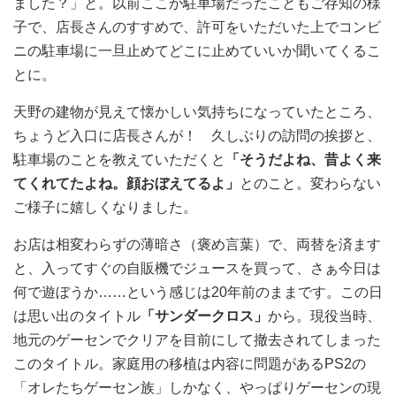
ました？」と。以前ここが駐車場だったこともご存知の様
子で、店長さんのすすめで、許可をいただいた上でコンビ
ニの駐車場に一旦止めてどこに止めていいか聞いてくるこ
とに。
天野の建物が見えて懐かしい気持ちになっていたところ、
ちょうど入口に店長さんが！ 久しぶりの訪問の挨拶と、
駐車場のことを教えていただくと
「そうだよね、昔よく来
てくれてたよね。顔おぼえてるよ」
とのこと。変わらない
ご様子に嬉しくなりました。
お店は相変わらずの薄暗さ（褒め言葉）で、両替を済ます
と、入ってすぐの自販機でジュースを買って、さぁ今日は
何で遊ぼうか……という感じは20年前のままです。この日
は思い出のタイトル
「サンダークロス」
から。現役当時、
地元のゲーセンでクリアを目前にして撤去されてしまった
このタイトル。家庭用の移植は内容に問題があるPS2の
「オレたちゲーセン族」しかなく、やっぱりゲーセンの現