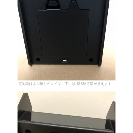
電池蓋はネジ無しのタイプ。下にはUSB給電部が見えます。