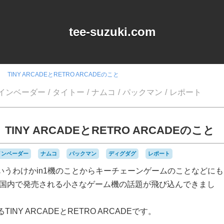
tee-suzuki.com
INY ARCADEとRETRO ARCADEのこと
インベーダー
タイトー
ナムコ
パックマン
レポート
NY ARCADEとRETRO ARCADEのこと
インベーダー
ナムコ
パックマン
ディグダグ
レポート
mは、どういうわけかin1機のことからキーチェーンゲームのことなどにも
は国内で発売される小さなゲーム機の話題が飛び込んできまし
NY ARCADEとRETRO ARCADEです。