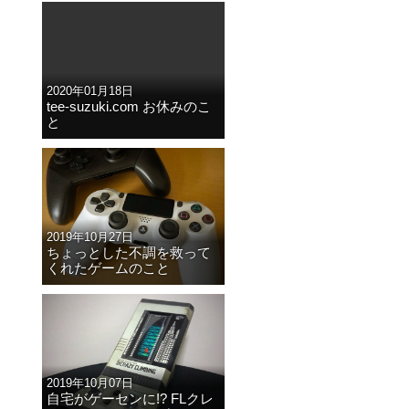
2020年01月18日
tee-suzuki.com お休みのこ
と
、
イ
2019年10月27日
ちょっとした不調を救って
くれたゲームのこと
2019年10月07日
自宅がゲーセンに!? FLクレ