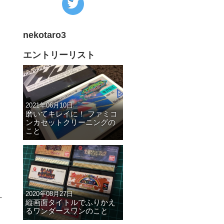
の
Twitter
nekotaro3
へ
の
エントリーリスト
リ
ン
ク
2021年06月10日
磨いてキレイに！ ファミコ
ンカセットクリーニングの
こと
2020年08月27日
ケ
縦画面タイトルでふりかえ
るワンダースワンのこと