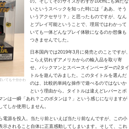
の。そしてそのサイズがわずか10cmにも満たな
いというスペックを知った時には「ああ、そう
いうアクセサリ？」と思ったものですが、なん
とプレイ可能ということで、理屈ではわかって
いても一体どんなプレイ体験になるのか想像も
つきませんでした。
日本国内では2019年3月に発売とのことですが
こらえ切れずアメリカからの輸入品を取り寄
せ。パックマンとスペースインベーダーの2タ
トルを遊んでみました。このタイトルを選んだ
置いても十分かわ
のは、比較的単純な操作で遊べるのではないか
という理由から。タイトルは違えどレバーとボ
マンは一瞬「あれ？このボタンは？」という感じになりますが
してしか使用しません。
ら電源を投入。当たり前といえば当たり前なんですが、この小
表示されること自体に正直感動してしまいます。そして、これ