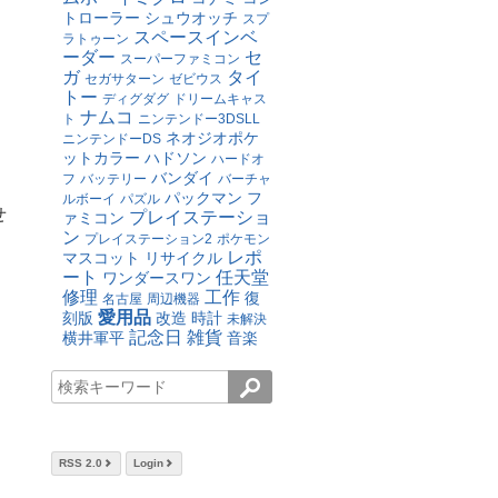
トローラー
シュウオッチ
スプ
スペースインベ
ラトゥーン
ーダー
セ
スーパーファミコン
ガ
タイ
セガサターン
ゼビウス
トー
ディグダグ
ドリームキャス
ナムコ
ト
ニンテンドー3DSLL
ネオジオポケ
ニンテンドーDS
ットカラー
ハドソン
ハードオ
バンダイ
フ
バッテリー
バーチャ
パックマン
フ
ルボーイ
パズル
せ
プレイステーショ
ァミコン
ン
プレイステーション2
ポケモン
レポ
マスコット
リサイクル
ート
任天堂
ワンダースワン
修理
工作
復
名古屋
周辺機器
愛用品
刻版
改造
時計
未解決
記念日
雑貨
横井軍平
音楽
RSS 2.0
Login