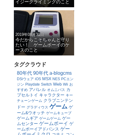
イジークライミングのこと
2019年08月31日
今だからこそちゃんと守り
たい！ ゲームボーイのケ
ースのこと
タグクラウド
80年代
90年代
a-blogcms
MSX
DSiウェア
iOS
NES
PCエン
Web
ジン
Playdate
Switch
Wii
お
アパレル
カ
すすめ
オムニバス
プセルトイ
キャラクター
キー
クラブニンテン
チェーンゲーム
ゲーム
ドー
ゲ
グラディウス
ーム&ウオッチ
ゲームキューブ
ゲームギア
ゲー
ゲームゲーム
ゲームボーイ
ムセンター
ゲ
ゲー
ームボーイアドバンス
ムボーイミクロ
コナミ
コン