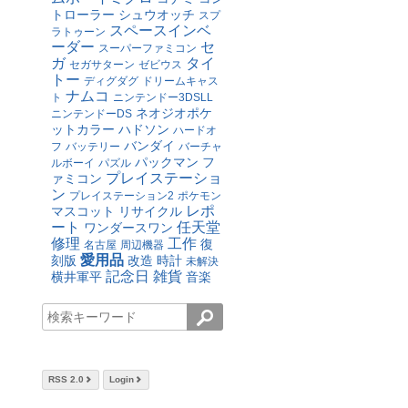
トローラー
シュウオッチ
スプ
スペースインベ
ラトゥーン
ーダー
セ
スーパーファミコン
ガ
タイ
セガサターン
ゼビウス
トー
ディグダグ
ドリームキャス
ナムコ
ト
ニンテンドー3DSLL
ネオジオポケ
ニンテンドーDS
ットカラー
ハドソン
ハードオ
バンダイ
フ
バッテリー
バーチャ
パックマン
フ
ルボーイ
パズル
プレイステーショ
ァミコン
ン
プレイステーション2
ポケモン
レポ
マスコット
リサイクル
ート
任天堂
ワンダースワン
修理
工作
復
名古屋
周辺機器
愛用品
刻版
改造
時計
未解決
記念日
雑貨
横井軍平
音楽
RSS 2.0
Login