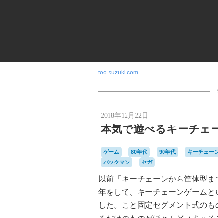
tee-suzuki.com
2018年12月22日
本気で遊べるキーチェ
ゲーム
80年代
90年代
キーチェー
パックマン
セガ
以前「キーチェーンから筐体型まで
年をして、キーチェーンゲームと
した。こと固定セグメント式のも