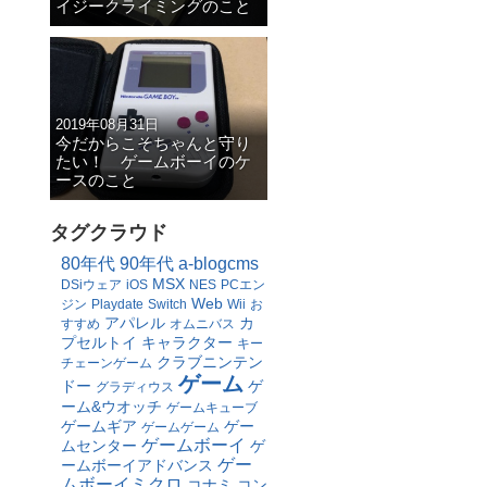
イジークライミングのこと
2019年08月31日
今だからこそちゃんと守り
たい！ ゲームボーイのケ
ースのこと
タグクラウド
80年代
90年代
a-blogcms
MSX
DSiウェア
iOS
NES
PCエン
Web
ジン
Playdate
Switch
Wii
お
アパレル
カ
すすめ
オムニバス
プセルトイ
キャラクター
キー
クラブニンテン
チェーンゲーム
ゲーム
ドー
ゲ
グラディウス
ーム&ウオッチ
ゲームキューブ
ゲームギア
ゲー
ゲームゲーム
ゲームボーイ
ムセンター
ゲ
ゲー
ームボーイアドバンス
ムボーイミクロ
コナミ
コン