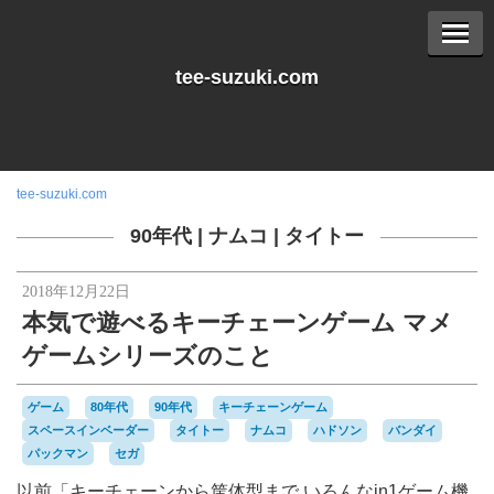
tee-suzuki.com
tee-suzuki.com
90年代
|
ナムコ
|
タイトー
2018年12月22日
本気で遊べるキーチェーンゲーム マメ
ゲームシリーズのこと
ゲーム
80年代
90年代
キーチェーンゲーム
スペースインベーダー
タイトー
ナムコ
ハドソン
バンダイ
パックマン
セガ
以前「キーチェーンから筐体型まで いろんなin1ゲーム機