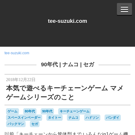
tee-suzuki.com
tee-suzuki.com
90年代
|
ナムコ
|
セガ
2018年12月22日
本気で遊べるキーチェーンゲーム マメ
ゲームシリーズのこと
ゲーム
80年代
90年代
キーチェーンゲーム
スペースインベーダー
タイトー
ナムコ
ハドソン
バンダイ
パックマン
セガ
以前「キーチェーンから筐体型まで いろんなin1ゲーム機