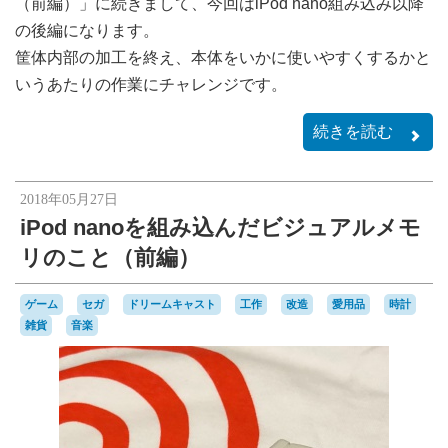
（前編）」に続きまして、今回はiPod nano組み込み以降
の後編になります。
筐体内部の加工を終え、本体をいかに使いやすくするかと
いうあたりの作業にチャレンジです。
続きを読む
2018年05月27日
iPod nanoを組み込んだビジュアルメモ
リのこと（前編）
ゲーム
セガ
ドリームキャスト
工作
改造
愛用品
時計
雑貨
音楽