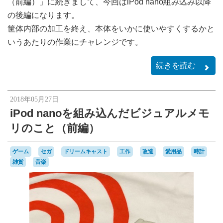
（前編）」に続きまして、今回はiPod nano組み込み以降
の後編になります。
筐体内部の加工を終え、本体をいかに使いやすくするかと
いうあたりの作業にチャレンジです。
続きを読む
2018年05月27日
iPod nanoを組み込んだビジュアルメモ
リのこと（前編）
ゲーム
セガ
ドリームキャスト
工作
改造
愛用品
時計
雑貨
音楽