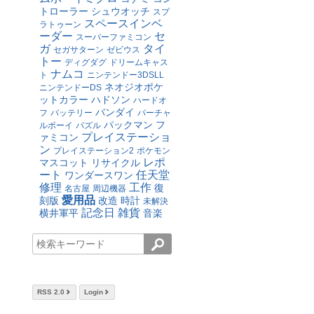
トローラー
シュウオッチ
スプ
スペースインベ
ラトゥーン
ーダー
セ
スーパーファミコン
ガ
タイ
セガサターン
ゼビウス
トー
ディグダグ
ドリームキャス
ナムコ
ト
ニンテンドー3DSLL
ネオジオポケ
ニンテンドーDS
ットカラー
ハドソン
ハードオ
バンダイ
フ
バッテリー
バーチャ
パックマン
フ
ルボーイ
パズル
プレイステーショ
ァミコン
ン
プレイステーション2
ポケモン
レポ
マスコット
リサイクル
ート
任天堂
ワンダースワン
修理
工作
復
名古屋
周辺機器
愛用品
刻版
改造
時計
未解決
記念日
雑貨
横井軍平
音楽
RSS 2.0
Login