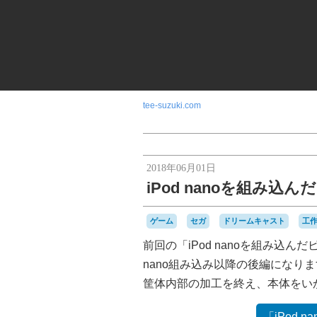
tee-suzuki.com
2018年06月01日
iPod nanoを組み
ゲーム
セガ
ドリームキャスト
工
前回の「iPod nanoを組み込
nano組み込み以降の後編になり
筐体内部の加工を終え、本体をい
「iPod