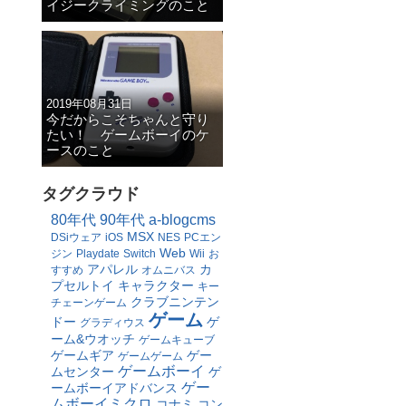
イジークライミングのこと
2019年08月31日
今だからこそちゃんと守り
たい！ ゲームボーイのケ
ースのこと
タグクラウド
80年代
90年代
a-blogcms
MSX
DSiウェア
iOS
NES
PCエン
Web
ジン
Playdate
Switch
Wii
お
アパレル
カ
すすめ
オムニバス
プセルトイ
キャラクター
キー
クラブニンテン
チェーンゲーム
ゲーム
ドー
ゲ
グラディウス
ーム&ウオッチ
ゲームキューブ
ゲームギア
ゲー
ゲームゲーム
ゲームボーイ
ムセンター
ゲ
ゲー
ームボーイアドバンス
ムボーイミクロ
コナミ
コン