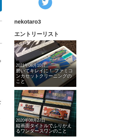
の
Twitter
nekotaro3
へ
の
エントリーリスト
リ
ン
ク
っ
2021年06月10日
磨いてキレイに！ ファミコ
ンカセットクリーニングの
こと
む
2020年08月27日
縦画面タイトルでふりかえ
るワンダースワンのこと