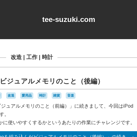
tee-suzuki.com
改造
|
工作
|
時計
込んだビジュアルメモリのこと（後編）
作
改造
愛用品
時計
雑貨
音楽
んだビジュアルメモリのこと（前編）」に続きまして、今回はiPod
ます。
かに使いやすくするかというあたりの作業にチャレンジです。
 nanoを組み込んだビジュアルメモリのこと（後編）」の
続き