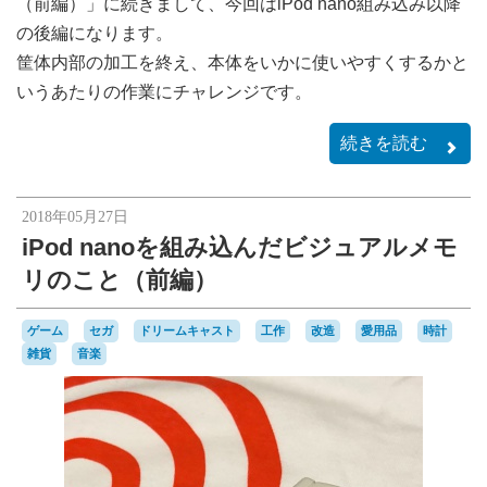
（前編）」に続きまして、今回はiPod nano組み込み以降
の後編になります。
筐体内部の加工を終え、本体をいかに使いやすくするかと
いうあたりの作業にチャレンジです。
続きを読む
2018年05月27日
iPod nanoを組み込んだビジュアルメモ
リのこと（前編）
ゲーム
セガ
ドリームキャスト
工作
改造
愛用品
時計
雑貨
音楽