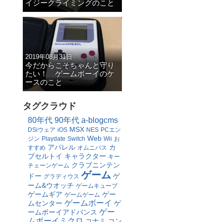
イジークライミングのこと
2019年08月31日
今だからこそちゃんと守り
たい！ ゲームボーイのケ
ースのこと
タグクラウド
80年代
90年代
a-blogcms
MSX
DSiウェア
iOS
NES
PCエン
Web
ジン
Playdate
Switch
Wii
お
アパレル
カ
すすめ
オムニバス
プセルトイ
キャラクター
キー
クラブニンテン
チェーンゲーム
ゲーム
ドー
ゲ
グラディウス
ーム&ウオッチ
ゲームキューブ
ゲームギア
ゲー
ゲームゲーム
ゲームボーイ
ムセンター
ゲ
ゲー
ームボーイアドバンス
ムボーイミクロ
コナミ
コン