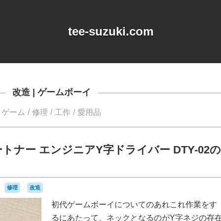
tee-suzuki.com
改造
|
ゲームボーイ
ゲーム
修理
工作
愛用品
ナー エンジニアY字ドライバー DTY-02の
修理
改造
初代ゲームボーイについてのあれこれ作業をす
るにあたって、ネックとなるのがY字ネジの存