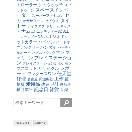
トローラー
シュウオッチ
スプ
スペースインベ
ラトゥーン
ーダー
セ
スーパーファミコン
ガ
タイ
セガサターン
ゼビウス
トー
ディグダグ
ドリームキャス
ナムコ
ト
ニンテンドー3DSLL
ネオジオポケ
ニンテンドーDS
ットカラー
ハドソン
ハードオ
バンダイ
フ
バッテリー
バーチャ
パックマン
フ
ルボーイ
パズル
プレイステーショ
ァミコン
ン
プレイステーション2
ポケモン
レポ
マスコット
リサイクル
ート
任天堂
ワンダースワン
修理
工作
復
名古屋
周辺機器
愛用品
刻版
改造
時計
未解決
記念日
雑貨
横井軍平
音楽
RSS 2.0
Login