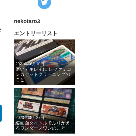
の
Twitter
nekotaro3
へ
字
の
エントリーリスト
リ
ン
ク
2021年06月10日
磨いてキレイに！ ファミコ
ンカセットクリーニングの
こと
2020年08月27日
縦画面タイトルでふりかえ
るワンダースワンのこと