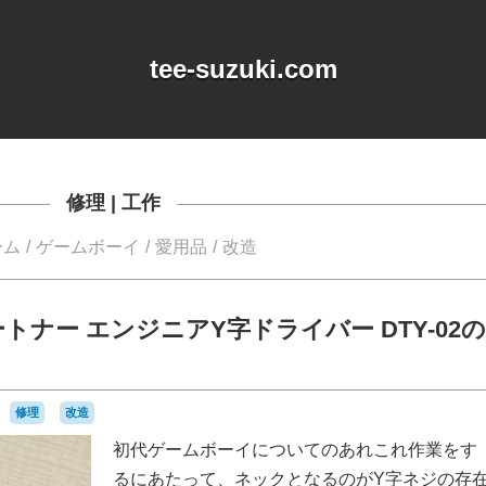
tee-suzuki.com
修理
|
工作
ーム
ゲームボーイ
愛用品
改造
ナー エンジニアY字ドライバー DTY-02の
修理
改造
初代ゲームボーイについてのあれこれ作業をす
るにあたって、ネックとなるのがY字ネジの存