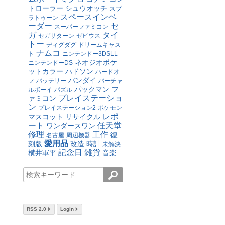
トローラー
シュウオッチ
スプ
スペースインベ
ラトゥーン
ーダー
セ
スーパーファミコン
ガ
タイ
セガサターン
ゼビウス
トー
ディグダグ
ドリームキャス
ナムコ
ト
ニンテンドー3DSLL
ネオジオポケ
ニンテンドーDS
ットカラー
ハドソン
ハードオ
バンダイ
フ
バッテリー
バーチャ
パックマン
フ
ルボーイ
パズル
プレイステーショ
ァミコン
ン
プレイステーション2
ポケモン
レポ
マスコット
リサイクル
ート
任天堂
ワンダースワン
修理
工作
復
名古屋
周辺機器
愛用品
刻版
改造
時計
未解決
記念日
雑貨
横井軍平
音楽
RSS 2.0
Login