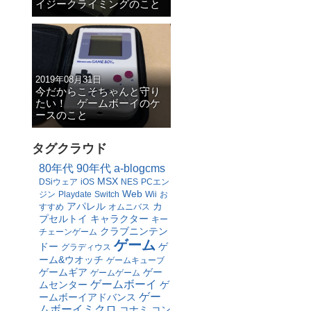
イジークライミングのこと
2019年08月31日
今だからこそちゃんと守り
たい！ ゲームボーイのケ
ースのこと
タグクラウド
80年代
90年代
a-blogcms
MSX
DSiウェア
iOS
NES
PCエン
Web
ジン
Playdate
Switch
Wii
お
アパレル
カ
すすめ
オムニバス
プセルトイ
キャラクター
キー
クラブニンテン
チェーンゲーム
ゲーム
ドー
ゲ
グラディウス
ーム&ウオッチ
ゲームキューブ
ゲームギア
ゲー
ゲームゲーム
ゲームボーイ
ムセンター
ゲ
ゲー
ームボーイアドバンス
ムボーイミクロ
コナミ
コン