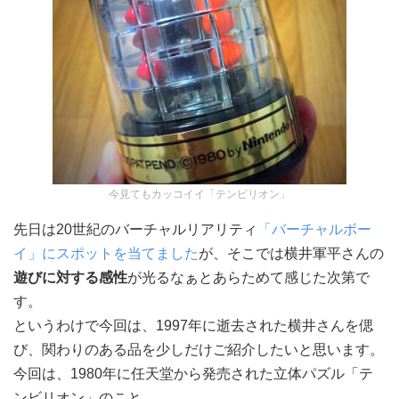
今見てもカッコイイ「テンビリオン」
先日は20世紀のバーチャルリアリティ
「バーチャルボー
イ」にスポットを当てました
が、そこでは横井軍平さんの
遊びに対する感性
が光るなぁとあらためて感じた次第で
す。
というわけで今回は、1997年に逝去された横井さんを偲
び、関わりのある品を少しだけご紹介したいと思います。
今回は、1980年に任天堂から発売された立体パズル「テ
ンビリオン」のこと。