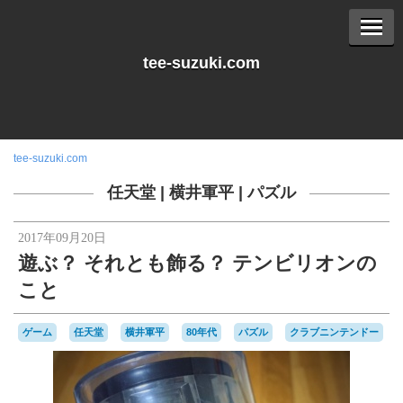
tee-suzuki.com
tee-suzuki.com
任天堂
|
横井軍平
|
パズル
2017年09月20日
遊ぶ？ それとも飾る？ テンビリオンの
こと
ゲーム
任天堂
横井軍平
80年代
パズル
クラブニンテンドー