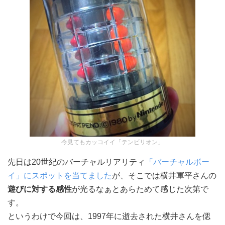
今見てもカッコイイ「テンビリオン」
先日は20世紀のバーチャルリアリティ
「バーチャルボー
イ」にスポットを当てました
が、そこでは横井軍平さんの
遊びに対する感性
が光るなぁとあらためて感じた次第で
す。
というわけで今回は、1997年に逝去された横井さんを偲