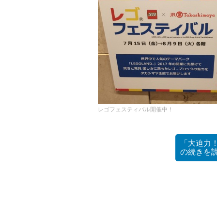
レゴフェスティバル開催中！
「大迫力
の
続きを