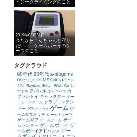
イジークライミングのこと
2019年08月31日
今だからこそちゃんと守り
たい！ ゲームボーイのケ
ースのこと
タグクラウド
80年代
90年代
a-blogcms
MSX
DSiウェア
iOS
NES
PCエン
Web
ジン
Playdate
Switch
Wii
お
アパレル
カ
すすめ
オムニバス
プセルトイ
キャラクター
キー
クラブニンテン
チェーンゲーム
ゲーム
ドー
ゲ
グラディウス
ーム&ウオッチ
ゲームキューブ
ゲームギア
ゲー
ゲームゲーム
ゲームボーイ
ムセンター
ゲ
ゲー
ームボーイアドバンス
ムボーイミクロ
コナミ
コン