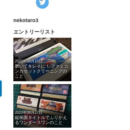
の
Twitter
nekotaro3
へ
の
エントリーリスト
リ
ン
ク
2021年06月10日
磨いてキレイに！ ファミコ
ンカセットクリーニングの
こと
2020年08月27日
縦画面タイトルでふりかえ
るワンダースワンのこと