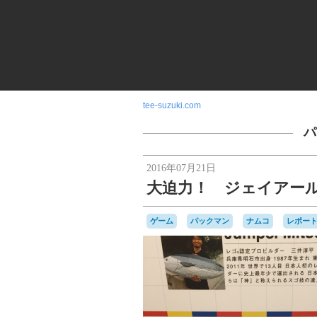
tee-suzuki.com
パ
2016年07月21日
大迫力！ ジェイアー
ゲーム
パックマン
ナムコ
レポー