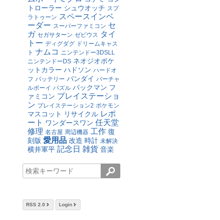
トローラー
シュウオッチ
スプ
スペースインベ
ラトゥーン
ーダー
セ
スーパーファミコン
ガ
タイ
セガサターン
ゼビウス
トー
ディグダグ
ドリームキャス
ナムコ
ト
ニンテンドー3DSLL
ネオジオポケ
ニンテンドーDS
ットカラー
ハドソン
ハードオ
バンダイ
フ
バッテリー
バーチャ
パックマン
フ
ルボーイ
パズル
プレイステーショ
ァミコン
ン
プレイステーション2
ポケモン
レポ
マスコット
リサイクル
ート
任天堂
ワンダースワン
修理
工作
復
名古屋
周辺機器
愛用品
刻版
改造
時計
未解決
記念日
雑貨
横井軍平
音楽
RSS 2.0
Login