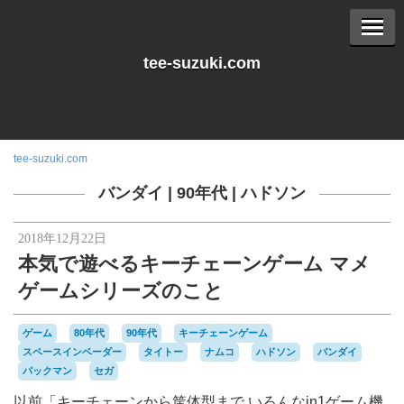
tee-suzuki.com
tee-suzuki.com
バンダイ
|
90年代
|
ハドソン
2018年12月22日
本気で遊べるキーチェーンゲーム マメ
ゲームシリーズのこと
ゲーム
80年代
90年代
キーチェーンゲーム
スペースインベーダー
タイトー
ナムコ
ハドソン
バンダイ
パックマン
セガ
以前「キーチェーンから筐体型まで いろんなin1ゲーム機