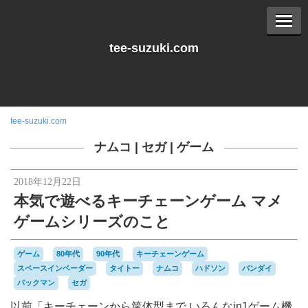
tee-suzuki.com
tee-suzuki.com
ナムコ
|
セガ
|
ゲーム
2018年12月22日
本気で遊べるキーチェーンゲーム マメ
ゲームシリーズのこと
ゲーム
80年代
90年代
キーチェーンゲーム
スペースインベーダー
タイトー
ナムコ
ハドソン
バンダイ
パックマン
セガ
以前「キーチェーンから筐体型まで いろんなin1ゲーム機