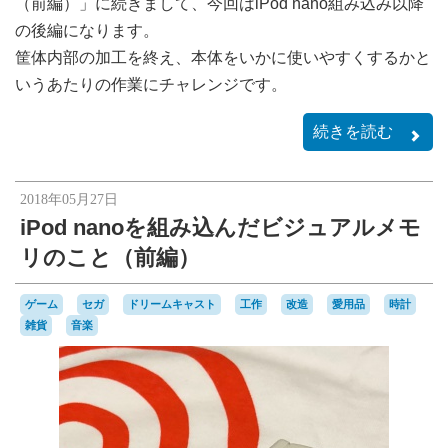
（前編）」に続きまして、今回はiPod nano組み込み以降
の後編になります。
筐体内部の加工を終え、本体をいかに使いやすくするかと
いうあたりの作業にチャレンジです。
続きを読む
2018年05月27日
iPod nanoを組み込んだビジュアルメモ
リのこと（前編）
ゲーム
セガ
ドリームキャスト
工作
改造
愛用品
時計
雑貨
音楽