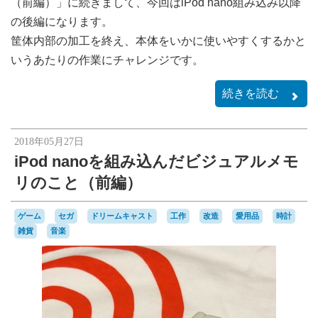
（前編）」に続きまして、今回はiPod nano組み込み以降
の後編になります。
筐体内部の加工を終え、本体をいかに使いやすくするかと
いうあたりの作業にチャレンジです。
続きを読む
2018年05月27日
iPod nanoを組み込んだビジュアルメモ
リのこと（前編）
ゲーム
セガ
ドリームキャスト
工作
改造
愛用品
時計
雑貨
音楽