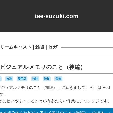
tee-suzuki.com
リームキャスト
|
雑貨
|
セガ
込んだビジュアルメモリのこと（後編）
作
改造
愛用品
時計
雑貨
音楽
んだビジュアルメモリのこと（前編）」に続きまして、今回はiPod
ます。
かに使いやすくするかというあたりの作業にチャレンジです。
 nanoを組み込んだビジュアルメモリのこと（後編）」の
続き