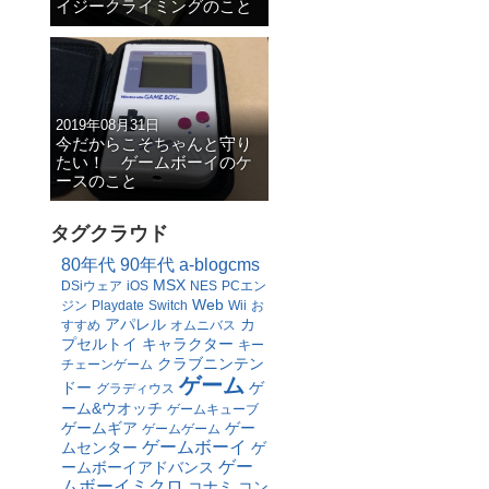
イジークライミングのこと
2019年08月31日
今だからこそちゃんと守り
たい！ ゲームボーイのケ
ースのこと
タグクラウド
80年代
90年代
a-blogcms
MSX
DSiウェア
iOS
NES
PCエン
Web
ジン
Playdate
Switch
Wii
お
アパレル
カ
すすめ
オムニバス
プセルトイ
キャラクター
キー
クラブニンテン
チェーンゲーム
ゲーム
ドー
ゲ
グラディウス
ーム&ウオッチ
ゲームキューブ
ゲームギア
ゲー
ゲームゲーム
ゲームボーイ
ムセンター
ゲ
ゲー
ームボーイアドバンス
ムボーイミクロ
コナミ
コン