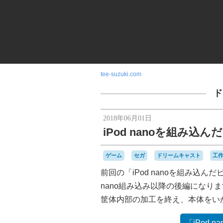
tee-suzuki.com
ド
2018年06月01日
iPod nanoを組み
ゲーム
セガ
ドリームキャスト
工
前回の「iPod nanoを組み込
nano組み込み以降の後編になり
筐体内部の加工を終え、本体をい
「iPod