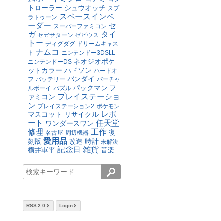
トローラー
シュウオッチ
スプ
スペースインベ
ラトゥーン
ーダー
セ
スーパーファミコン
ガ
タイ
セガサターン
ゼビウス
トー
ディグダグ
ドリームキャス
ナムコ
ト
ニンテンドー3DSLL
ネオジオポケ
ニンテンドーDS
ットカラー
ハドソン
ハードオ
バンダイ
フ
バッテリー
バーチャ
パックマン
フ
ルボーイ
パズル
プレイステーショ
ァミコン
ン
プレイステーション2
ポケモン
レポ
マスコット
リサイクル
ート
任天堂
ワンダースワン
修理
工作
復
名古屋
周辺機器
愛用品
刻版
改造
時計
未解決
記念日
雑貨
横井軍平
音楽
RSS 2.0
Login