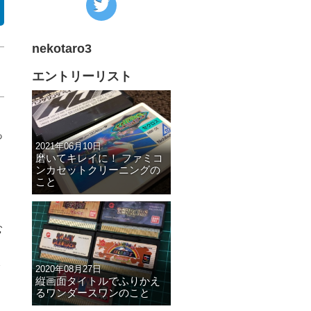
の
Twitter
nekotaro3
へ
の
エントリーリスト
リ
ン
ク
っ
2021年06月10日
磨いてキレイに！ ファミコ
ンカセットクリーニングの
こと
む
2020年08月27日
縦画面タイトルでふりかえ
るワンダースワンのこと