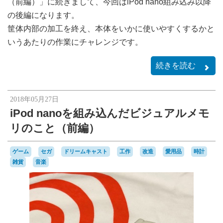
（前編）」に続きまして、今回はiPod nano組み込み以降
の後編になります。
筐体内部の加工を終え、本体をいかに使いやすくするかと
いうあたりの作業にチャレンジです。
続きを読む
2018年05月27日
iPod nanoを組み込んだビジュアルメモ
リのこと（前編）
ゲーム
セガ
ドリームキャスト
工作
改造
愛用品
時計
雑貨
音楽