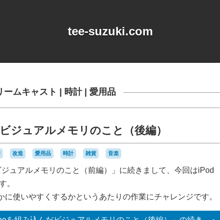
tee-suzuki.com
リームキャスト
|
時計
|
愛用品
込んだビジュアルメモリのこと（後編）
作
改造
愛用品
時計
雑貨
音楽
んだビジュアルメモリのこと（前編）」に続きまして、今回はiPod
ます。
かに使いやすくするかというあたりの作業にチャレンジです。
 nanoを組み込んだビジュアルメモリのこと（後編）」の
続き