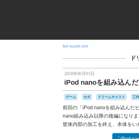
tee-suzuki.com
ド
2018年06月01日
iPod nanoを組み
ゲーム
セガ
ドリームキャスト
工
前回の「iPod nanoを組み込
nano組み込み以降の後編になり
筐体内部の加工を終え、本体をい
「iPod