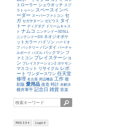
トローラー
シュウオッチ
スプ
スペースインベ
ラトゥーン
ーダー
セ
スーパーファミコン
ガ
タイ
セガサターン
ゼビウス
トー
ディグダグ
ドリームキャス
ナムコ
ト
ニンテンドー3DSLL
ネオジオポケ
ニンテンドーDS
ットカラー
ハドソン
ハードオ
バンダイ
フ
バッテリー
バーチャ
パックマン
フ
ルボーイ
パズル
プレイステーショ
ァミコン
ン
プレイステーション2
ポケモン
レポ
マスコット
リサイクル
ート
任天堂
ワンダースワン
修理
工作
復
名古屋
周辺機器
愛用品
刻版
改造
時計
未解決
記念日
雑貨
横井軍平
音楽
RSS 2.0
Login