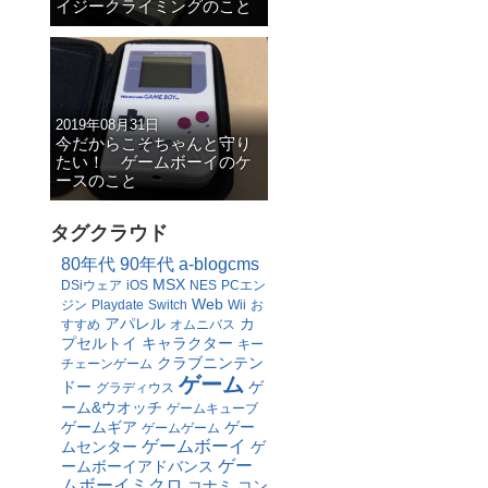
イジークライミングのこと
2019年08月31日
今だからこそちゃんと守り
たい！ ゲームボーイのケ
ースのこと
タグクラウド
80年代
90年代
a-blogcms
MSX
DSiウェア
iOS
NES
PCエン
Web
ジン
Playdate
Switch
Wii
お
アパレル
カ
すすめ
オムニバス
プセルトイ
キャラクター
キー
クラブニンテン
チェーンゲーム
ゲーム
ドー
ゲ
グラディウス
ーム&ウオッチ
ゲームキューブ
ゲームギア
ゲー
ゲームゲーム
ゲームボーイ
ムセンター
ゲ
ゲー
ームボーイアドバンス
ムボーイミクロ
コナミ
コン