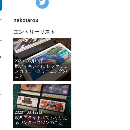
の
Twitter
nekotaro3
へ
の
エントリーリスト
リ
ン
ク
っ
2021年06月10日
磨いてキレイに！ ファミコ
ンカセットクリーニングの
こと
む
2020年08月27日
縦画面タイトルでふりかえ
るワンダースワンのこと