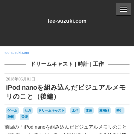
tee-suzuki.com
tee-suzuki.com
ドリームキャスト
|
時計
|
工作
2018年06月01日
iPod nanoを組み込んだビジュアルメモ
リのこと（後編）
ゲーム
セガ
ドリームキャスト
工作
改造
愛用品
時計
雑貨
音楽
前回の「iPod nanoを組み込んだビジュアルメモリのこと