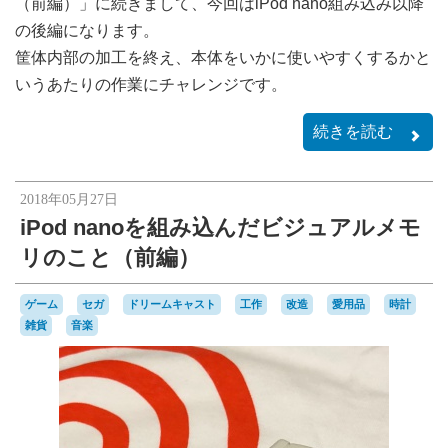
（前編）」に続きまして、今回はiPod nano組み込み以降
の後編になります。
筐体内部の加工を終え、本体をいかに使いやすくするかと
いうあたりの作業にチャレンジです。
続きを読む
2018年05月27日
iPod nanoを組み込んだビジュアルメモ
リのこと（前編）
ゲーム
セガ
ドリームキャスト
工作
改造
愛用品
時計
雑貨
音楽