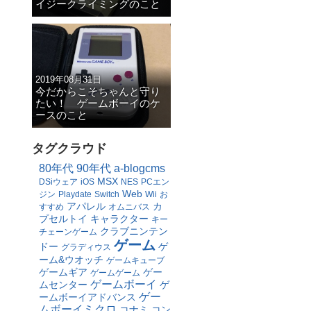
イジークライミングのこと
2019年08月31日
今だからこそちゃんと守り
たい！ ゲームボーイのケ
ースのこと
タグクラウド
80年代
90年代
a-blogcms
MSX
DSiウェア
iOS
NES
PCエン
Web
ジン
Playdate
Switch
Wii
お
アパレル
カ
すすめ
オムニバス
プセルトイ
キャラクター
キー
クラブニンテン
チェーンゲーム
ゲーム
ドー
ゲ
グラディウス
ーム&ウオッチ
ゲームキューブ
ゲームギア
ゲー
ゲームゲーム
ゲームボーイ
ムセンター
ゲ
ゲー
ームボーイアドバンス
ムボーイミクロ
コナミ
コン