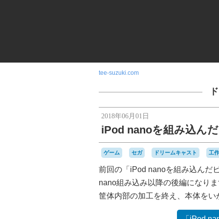
tee-suzuki.com
ド
2018年06月01日
iPod nanoを組み
ゲーム
セガ
ドリームキャスト
工
前回の「iPod nanoを組み込
nano組み込み以降の後編になり
筐体内部の加工を終え、本体をい
「iPod