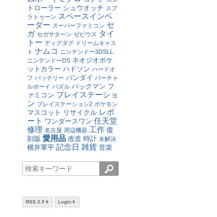
トローラー
シュウオッチ
スプ
スペースインベ
ラトゥーン
ーダー
セ
スーパーファミコン
ガ
タイ
セガサターン
ゼビウス
トー
ディグダグ
ドリームキャス
ナムコ
ト
ニンテンドー3DSLL
ネオジオポケ
ニンテンドーDS
ットカラー
ハドソン
ハードオ
バンダイ
フ
バッテリー
バーチャ
パックマン
フ
ルボーイ
パズル
プレイステーショ
ァミコン
ン
プレイステーション2
ポケモン
レポ
マスコット
リサイクル
ート
任天堂
ワンダースワン
修理
工作
復
名古屋
周辺機器
愛用品
刻版
改造
時計
未解決
記念日
雑貨
横井軍平
音楽
RSS 2.0
Login