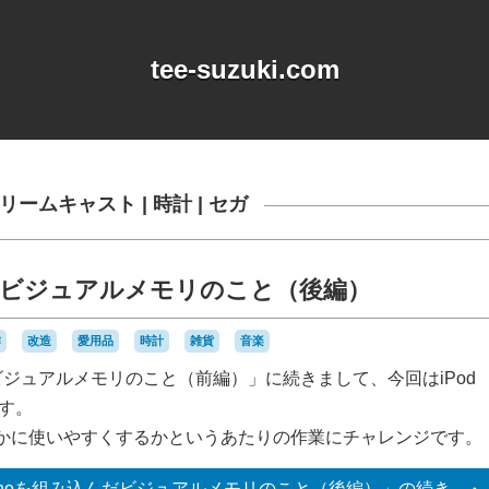
tee-suzuki.com
リームキャスト
|
時計
|
セガ
込んだビジュアルメモリのこと（後編）
作
改造
愛用品
時計
雑貨
音楽
んだビジュアルメモリのこと（前編）」に続きまして、今回はiPod
ます。
かに使いやすくするかというあたりの作業にチャレンジです。
 nanoを組み込んだビジュアルメモリのこと（後編）」の
続き