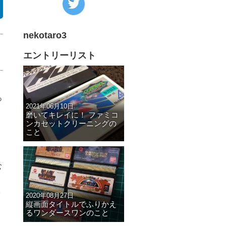
の
Twitter
nekotaro3
へ
の
エントリーリスト
リ
ン
ク
っ
2021年06月10日
磨いてキレイに！ ファミコ
ンカセットクリーニングの
こと
む
2020年08月27日
縦画面タイトルでふりかえ
るワンダースワンのこと