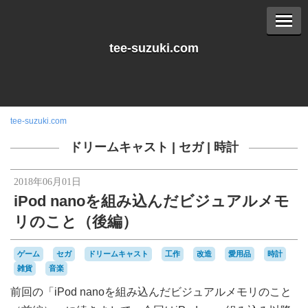
tee-suzuki.com
tee-suzuki.com
ドリームキャスト
|
セガ
|
時計
2018年06月01日
iPod nanoを組み込んだビジュアルメモ
リのこと（後編）
ゲーム
セガ
ドリームキャスト
工作
改造
愛用品
時計
雑貨
音楽
前回の「iPod nanoを組み込んだビジュアルメモリのこと