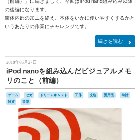
（前編）」に続きまして、今回はiPod nano組み込み以降
の後編になります。
筐体内部の加工を終え、本体をいかに使いやすくするかと
いうあたりの作業にチャレンジです。
続きを読む
2018年05月27日
iPod nanoを組み込んだビジュアルメモ
リのこと（前編）
ゲーム
セガ
ドリームキャスト
工作
改造
愛用品
時計
雑貨
音楽