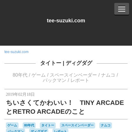
tee-suzuki.com
tee-suzuki.com
タイトー
|
ディグダグ
80年代
ゲーム
スペースインベーダー
ナムコ
パックマン
レポート
2019年02月18日
ちいさくてかわいい！ TINY ARCADE
とRETRO ARCADEのこと
ゲーム
80年代
タイトー
スペースインベーダー
ナムコ
パックマン
ディグダグ
レポート