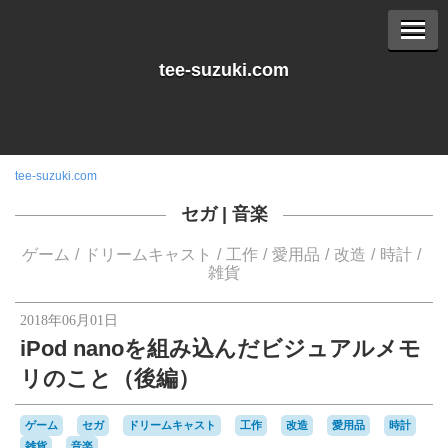
tee-suzuki.com
tee-suzuki.com
セガ
|
音楽
ゲーム
ドリームキャスト
工作
愛用品
改造
時計
雑貨
2018年06月01日
iPod nanoを組み込んだビジュアルメモ
リのこと（後編）
ゲーム
セガ
ドリームキャスト
工作
改造
愛用品
時計
雑貨
音楽