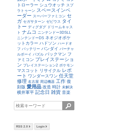
トローラー
シュウオッチ
スプ
スペースインベ
ラトゥーン
ーダー
セ
スーパーファミコン
ガ
タイ
セガサターン
ゼビウス
トー
ディグダグ
ドリームキャス
ナムコ
ト
ニンテンドー3DSLL
ネオジオポケ
ニンテンドーDS
ットカラー
ハドソン
ハードオ
バンダイ
フ
バッテリー
バーチャ
パックマン
フ
ルボーイ
パズル
プレイステーショ
ァミコン
ン
プレイステーション2
ポケモン
レポ
マスコット
リサイクル
ート
任天堂
ワンダースワン
修理
工作
復
名古屋
周辺機器
愛用品
刻版
改造
時計
未解決
記念日
雑貨
横井軍平
音楽
RSS 2.0
Login