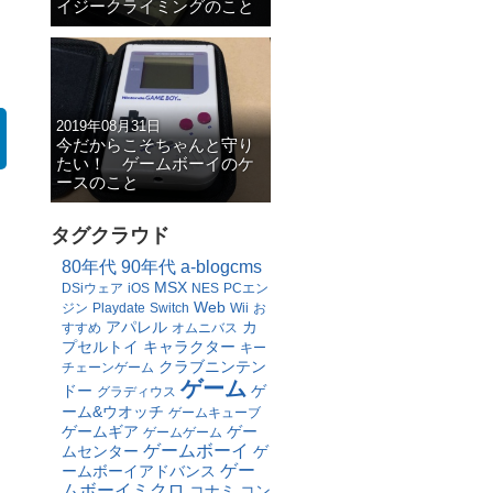
イジークライミングのこと
2019年08月31日
今だからこそちゃんと守り
たい！ ゲームボーイのケ
ースのこと
タグクラウド
80年代
90年代
a-blogcms
MSX
DSiウェア
iOS
NES
PCエン
Web
ジン
Playdate
Switch
Wii
お
アパレル
カ
すすめ
オムニバス
プセルトイ
キャラクター
キー
クラブニンテン
チェーンゲーム
ゲーム
ドー
ゲ
グラディウス
ーム&ウオッチ
ゲームキューブ
ゲームギア
ゲー
ゲームゲーム
ゲームボーイ
ムセンター
ゲ
ゲー
ームボーイアドバンス
ムボーイミクロ
コナミ
コン