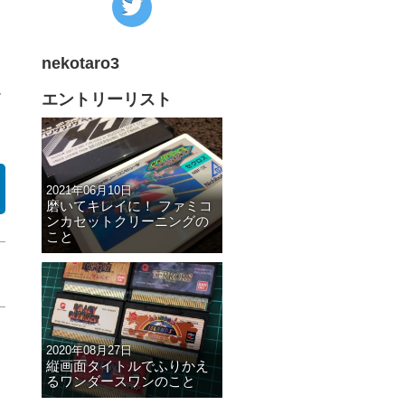
の
Twitter
nekotaro3
へ
ム
の
エントリーリスト
リ
ン
ク
2021年06月10日
磨いてキレイに！ ファミコ
ンカセットクリーニングの
こと
2020年08月27日
縦画面タイトルでふりかえ
るワンダースワンのこと