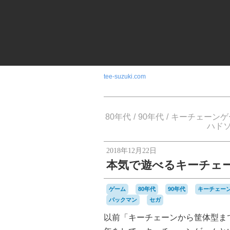
tee-suzuki.com
80年代
90年代
キーチェーンゲ
ハド
2018年12月22日
本気で遊べるキーチェ
ゲーム
80年代
90年代
キーチェー
パックマン
セガ
以前「キーチェーンから筐体型まで