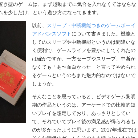
置き型のゲームは、まず起動までに気合を入れなくてはならな
ムを少しだけ、という遊び方になってきます。
以前、
スリープ・中断機能つきのゲームボーイ
アドバンスソフト
について書きました。機能と
してのスリープや中断機能というのは間違いな
く便利で、ゲームライフを豊かにしてくれたの
は確かですが、一方セーブやスリープ、中断が
なくても「あ〜面白かった」と言ってやめられ
るゲームというのもまた魅力的なのではないで
しょうか。
そんなことを思っていると、ビデオゲーム黎明
期の作品というのは、アーケードでの比較的短
いプレイを想定しており、あっさりとしてい
て、それでいてプレイ後の満足感が得られるも
のが多かったように思います。2017年現在では