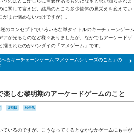
いうのはどこかしらに需要があるものだなぁと思い知らされま
のに関して言えば、結局のところ多少筐体の見栄えを変えてい
こがまた憎めないわけですが）。
は真逆のコンセプトでいろいろな単タイトルのキーチェーンゲー
デアが光るものなど様々ありましたが、なかでもアーケードゲ
と掴まれたのがバンダイの「マメゲーム」です。
遊べるキーチェーンゲーム マメゲームシリーズのこと」の
む
イで楽しむ黎明期のアーケードゲームのこと
ガ
復刻版
80年代
いているのですが、こうなってくるとなかなかゲームにも手が