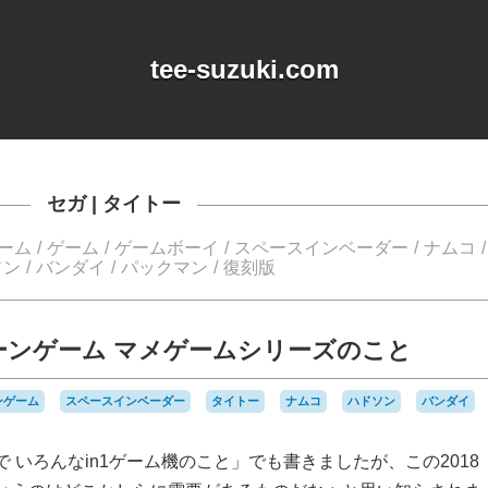
tee-suzuki.com
セガ
|
タイトー
ーム
ゲーム
ゲームボーイ
スペースインベーダー
ナムコ
ソン
バンダイ
パックマン
復刻版
ーンゲーム マメゲームシリーズのこと
ンゲーム
スペースインベーダー
タイトー
ナムコ
ハドソン
バンダイ
 いろんなin1ゲーム機のこと」でも書きましたが、この2018