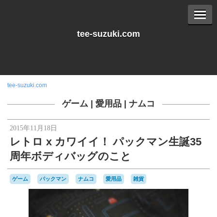
tee-suzuki.com
tee-suzuki.com
ゲーム
|
愛用品
|
ナムコ
2015年11月18日
レトロ x カワイイ！ パックマン生誕35
周年ボディバッグのこと
ゲーム
パックマン
ナムコ
愛用品
雑貨