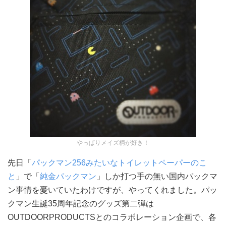
やっぱりメイズ柄が好き！
先日「
パックマン256みたいなトイレットペーパーのこ
と
」で「
純金パックマン
」しか打つ手の無い国内パックマ
ン事情を憂いていたわけですが、やってくれました。パッ
クマン生誕35周年記念のグッズ第二弾は
OUTDOORPRODUCTSとのコラボレーション企画で、各