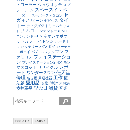
トローラー
シュウオッチ
スプ
スペースインベ
ラトゥーン
ーダー
セ
スーパーファミコン
ガ
タイ
セガサターン
ゼビウス
トー
ディグダグ
ドリームキャス
ナムコ
ト
ニンテンドー3DSLL
ネオジオポケ
ニンテンドーDS
ットカラー
ハドソン
ハードオ
バンダイ
フ
バッテリー
バーチャ
パックマン
フ
ルボーイ
パズル
プレイステーショ
ァミコン
ン
プレイステーション2
ポケモン
レポ
マスコット
リサイクル
ート
任天堂
ワンダースワン
修理
工作
復
名古屋
周辺機器
愛用品
刻版
改造
時計
未解決
記念日
雑貨
横井軍平
音楽
RSS 2.0
Login