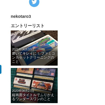
り
の
Twitter
nekotaro3
へ
の
エントリーリスト
リ
ン
ク
2021年06月10日
磨いてキレイに！ ファミコ
ンカセットクリーニングの
こと
2020年08月27日
縦画面タイトルでふりかえ
るワンダースワンのこと