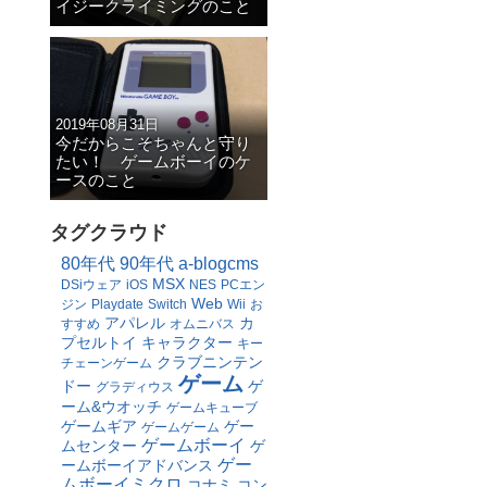
イジークライミングのこと
2019年08月31日
今だからこそちゃんと守り
たい！ ゲームボーイのケ
ースのこと
タグクラウド
80年代
90年代
a-blogcms
MSX
DSiウェア
iOS
NES
PCエン
Web
ジン
Playdate
Switch
Wii
お
アパレル
カ
すすめ
オムニバス
プセルトイ
キャラクター
キー
クラブニンテン
チェーンゲーム
ゲーム
ドー
ゲ
グラディウス
ーム&ウオッチ
ゲームキューブ
ゲームギア
ゲー
ゲームゲーム
ゲームボーイ
ムセンター
ゲ
ゲー
ームボーイアドバンス
ムボーイミクロ
コナミ
コン