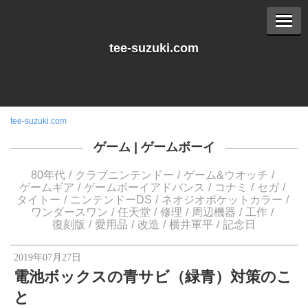
tee-suzuki.com
tee-suzuki.com
ゲーム
|
ゲームボーイ
80年代
クラブニンテンドー
ゲーム&ウオッチ
ゲームギア
ゲームボーイアドバンス
コナミ
セガ
タイトー
ニンテンドーDS
ネオジオポケットカラー
ワンダースワン
任天堂
修理
周辺機器
工作
復刻版
愛用品
改造
横井軍平
記念日
2019年07月27日
電池ボックスの青サビ（緑青）対策のこ
と