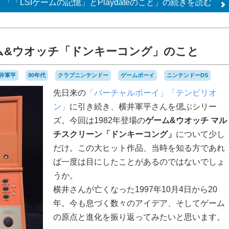
「「LSIゲームの記憶」とPlaydateのこと」の
続きを読む
ム&ウオッチ「ドンキーコング」のこと
井軍平
80年代
クラブニンテンドー
ゲームボーイ
ニンテンドーDS
先日来の
「バーチャルボーイ」
「テンビリオ
ン」
に引き続き、横井軍平さんを偲ぶシリー
ズ。今回は1982年登場の
ゲーム&ウオッチ マル
チスクリーン「ドンキーコング」
について少し
だけ。この大ヒット作品、当時を知る方であれ
ば一度は目にしたことがあるのではないでしょ
うか。
横井さんが亡くなった1997年10月4日から20
年。今も息づく数々のアイデア、そしてゲーム
の原点と進化を振り返ってみたいと思います。