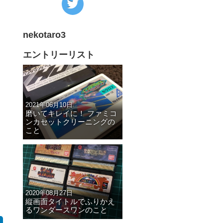
の
Twitter
nekotaro3
へ
の
エントリーリスト
リ
ン
ク
2021年06月10日
磨いてキレイに！ ファミコ
ンカセットクリーニングの
こと
2020年08月27日
縦画面タイトルでふりかえ
るワンダースワンのこと