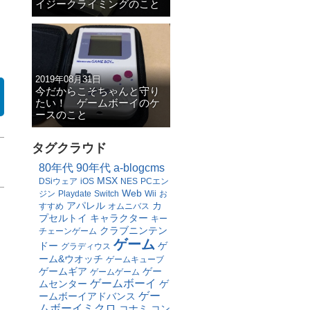
イジークライミングのこと
2019年08月31日
今だからこそちゃんと守り
たい！ ゲームボーイのケ
ースのこと
タグクラウド
80年代
90年代
a-blogcms
MSX
DSiウェア
iOS
NES
PCエン
Web
ジン
Playdate
Switch
Wii
お
アパレル
カ
すすめ
オムニバス
プセルトイ
キャラクター
キー
クラブニンテン
チェーンゲーム
ゲーム
ドー
ゲ
グラディウス
ーム&ウオッチ
ゲームキューブ
ゲームギア
ゲー
ゲームゲーム
ゲームボーイ
ムセンター
ゲ
ゲー
ームボーイアドバンス
ムボーイミクロ
コナミ
コン