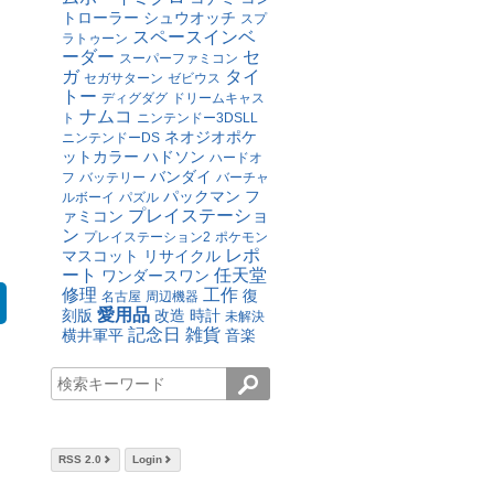
トローラー
シュウオッチ
スプ
スペースインベ
ラトゥーン
ーダー
セ
スーパーファミコン
ガ
タイ
セガサターン
ゼビウス
トー
ディグダグ
ドリームキャス
ナムコ
ト
ニンテンドー3DSLL
ネオジオポケ
ニンテンドーDS
ットカラー
ハドソン
ハードオ
バンダイ
フ
バッテリー
バーチャ
パックマン
フ
ルボーイ
パズル
プレイステーショ
ァミコン
ン
プレイステーション2
ポケモン
レポ
マスコット
リサイクル
ート
任天堂
ワンダースワン
修理
工作
復
名古屋
周辺機器
愛用品
刻版
改造
時計
未解決
記念日
雑貨
横井軍平
音楽
RSS 2.0
Login