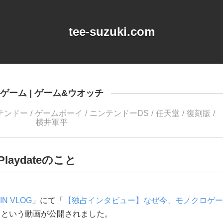
tee-suzuki.com
ゲーム
|
ゲーム&ウオッチ
テンドー
ゲームボーイ
ニンテンドーDS
任天堂
復刻版
横井軍平
aydateのこと
IN VLOG
」にて「
【独占インタビュー】なぜ今、モノクロゲー
」という動画が公開されました。