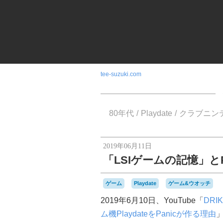
tee-suzuki.com
80年代
Playdate
クラブニン
2019年06月11日
「LSIゲームの記憶」とPl
ゲーム
Playdate
ゲーム&ウオッチ
2019年6月10日、YouTube「
DRIK
ム機PlaydateをPanicが作る理由