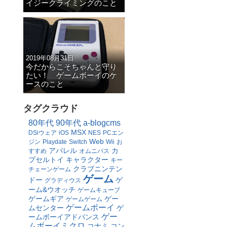
イジークライミングのこと
2019年08月31日
今だからこそちゃんと守り
たい！ ゲームボーイのケ
ースのこと
タグクラウド
80年代
90年代
a-blogcms
MSX
DSiウェア
iOS
NES
PCエン
Web
ジン
Playdate
Switch
Wii
お
アパレル
カ
すすめ
オムニバス
プセルトイ
キャラクター
キー
クラブニンテン
チェーンゲーム
ゲーム
ドー
ゲ
グラディウス
ーム&ウオッチ
ゲームキューブ
ゲームギア
ゲー
ゲームゲーム
ゲームボーイ
ムセンター
ゲ
ゲー
ームボーイアドバンス
ムボーイミクロ
コナミ
コン