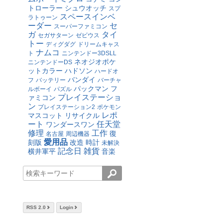
トローラー
シュウオッチ
スプ
スペースインベ
ラトゥーン
ーダー
セ
スーパーファミコン
ガ
タイ
セガサターン
ゼビウス
トー
ディグダグ
ドリームキャス
ナムコ
ト
ニンテンドー3DSLL
ネオジオポケ
ニンテンドーDS
ットカラー
ハドソン
ハードオ
バンダイ
フ
バッテリー
バーチャ
パックマン
フ
ルボーイ
パズル
プレイステーショ
ァミコン
ン
プレイステーション2
ポケモン
レポ
マスコット
リサイクル
ート
任天堂
ワンダースワン
修理
工作
復
名古屋
周辺機器
愛用品
刻版
改造
時計
未解決
記念日
雑貨
横井軍平
音楽
RSS 2.0
Login