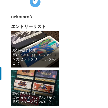
の
Twitter
nekotaro3
へ
の
エントリーリスト
リ
ン
ク
2021年06月10日
磨いてキレイに！ ファミコ
ンカセットクリーニングの
こと
2020年08月27日
縦画面タイトルでふりかえ
るワンダースワンのこと