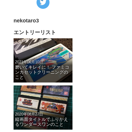
の
Twitter
nekotaro3
へ
！
の
エントリーリスト
と
リ
ン
ク
2021年06月10日
磨いてキレイに！ ファミコ
ンカセットクリーニングの
こと
2020年08月27日
縦画面タイトルでふりかえ
るワンダースワンのこと