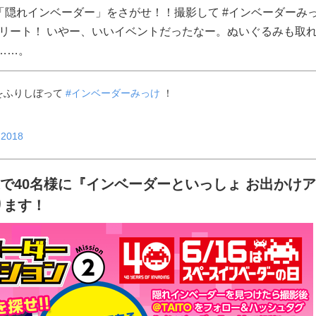
「隠れインベーダー」をさがせ！！撮影して #インベーダーみ
プリート！ いやー、いいイベントだったなー。ぬいぐるみも取
……。
をふりしぼって
#インベーダーみっけ
！
 2018
で40名様に『インベーダーといっしょ お出かけア
ります！