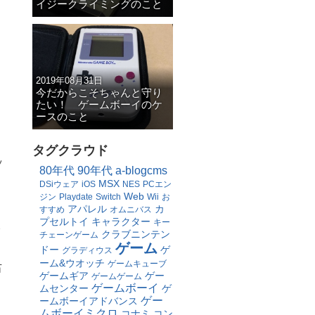
イジークライミングのこと
2019年08月31日
今だからこそちゃんと守り
たい！ ゲームボーイのケ
ースのこと
タグクラウド
ッ
80年代
90年代
a-blogcms
MSX
DSiウェア
iOS
NES
PCエン
Web
ジン
Playdate
Switch
Wii
お
アパレル
カ
は
すすめ
オムニバス
プセルトイ
キャラクター
キー
分
クラブニンテン
チェーンゲーム
ゲーム
ドー
ゲ
グラディウス
ーム&ウオッチ
ゲームキューブ
右
ゲームギア
ゲー
ゲームゲーム
ゲームボーイ
ムセンター
ゲ
ゲー
ームボーイアドバンス
ムボーイミクロ
コナミ
コン