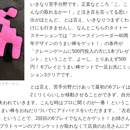
いきなり苦手分野です。正直なところ「こ、こ
んなの取れるかー！」と泣き言を言ってる思い
出がほとんど。 とは言え、いきなりつまずくわ
けにも行きませんし、なんとこちらのタイトー
ステーションでは「スペースインベーダー40周
年デザインのうまい棒をゲット！」の条件が
「クレーンゲームに500円投入の方に1本プレゼ
ント」ということで、よーし、とりあえず500
円！ 6プレイとうまい棒ゲットで一足お先にミ
ション3クリアです。
りやすいかと。
とは言え、苦手分野だけあって最初の6プレイ
2ミリくらいしか移動させることができず、自
失われていきます。こんな時はプロに聞くのが一番！ というこ
うまい棒をおねだりついでにアドバイスをいただきます。「左
」ということで、2回目の6プレイでなんとかゲット！ お姉さん
スプラトゥーンのブランケットが取れなくて店員のお兄さんにア