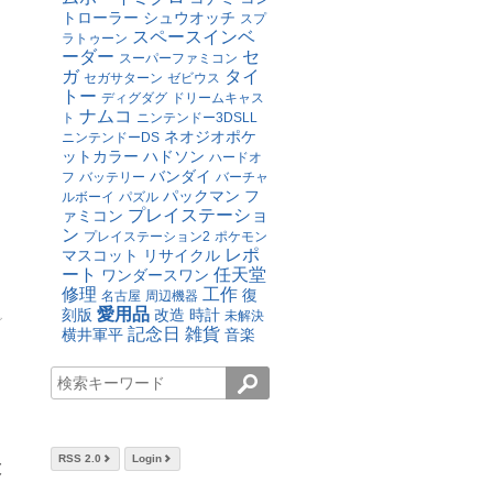
トローラー
シュウオッチ
スプ
スペースインベ
ラトゥーン
ーダー
セ
スーパーファミコン
ガ
タイ
セガサターン
ゼビウス
トー
ディグダグ
ドリームキャス
ナムコ
ト
ニンテンドー3DSLL
ネオジオポケ
ニンテンドーDS
ットカラー
ハドソン
ハードオ
バンダイ
フ
バッテリー
バーチャ
パックマン
フ
ルボーイ
パズル
プレイステーショ
ァミコン
ン
プレイステーション2
ポケモン
レポ
マスコット
リサイクル
ート
任天堂
ワンダースワン
修理
工作
復
名古屋
周辺機器
愛用品
刻版
改造
時計
未解決
グ
記念日
雑貨
横井軍平
音楽
RSS 2.0
Login
大