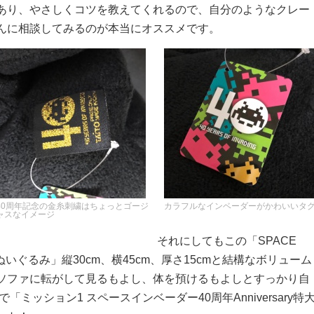
あり、やさしくコツを教えてくれるので、自分のようなクレー
んに相談してみるのが本当にオススメです。
40周年記念の金糸刺繍はちょっとゴージ
カラフルなインベーダーがかわいいタ
ャスなイメージ
それにしてもこの「SPACE
sary特大ぬいぐるみ」縦30cm、横45cm、厚さ15cmと結構なボリューム
ソファに転がして見るもよし、体を預けるもよしとすっかり自
ミッション1 スペースインベーダー40周年Anniversary特