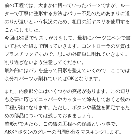
前の工程では、大まかに切っていったパーツですが、ルー
ターで丁寧に整形する方法はパワー不足のためあまりに道
のりが遠いという状況のため、粗目の紙ヤスリを使用する
ことにしました。
今回は80番でヤスリがけをして、最初にパーツにペンで書
いておいた線まで削っていきます。コントローラの材質は
プラスチックですので、思いの外簡単に削れていきます。
削り過ぎないよう注意してください。
最終的にはパテを盛って円形を整えていくので、ここでは
余分なパーツが削れていればOKとなります。
また、内側部分にはいくつかの突起があります。この辺り
も必要に応じてニッパーやカッターで除去しておくと後の
工程が楽になります。ただし、ボタンや基盤を固定するた
めの部品については残しておきましょう。
整形ができたら、この後の工程への保護という事で、
ABXYボタンのグレーの円周部分をマスキングします。