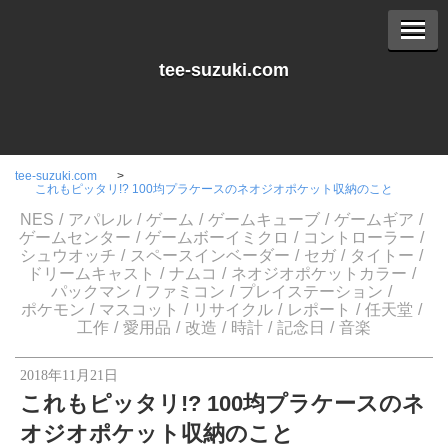
tee-suzuki.com
tee-suzuki.com
これもピッタリ!? 100均プラケースのネオジオポケット収納のこと
NES
アパレル
ゲーム
ゲームキューブ
ゲームギア
ゲームセンター
ゲームボーイミクロ
コントローラー
シュウオッチ
スペースインベーダー
セガ
タイトー
ドリームキャスト
ナムコ
ネオジオポケットカラー
パックマン
ファミコン
プレイステーション
ポケモン
マスコット
リサイクル
レポート
任天堂
工作
愛用品
改造
時計
記念日
音楽
2018年11月21日
これもピッタリ!? 100均プラケースのネ
オジオポケット収納のこと